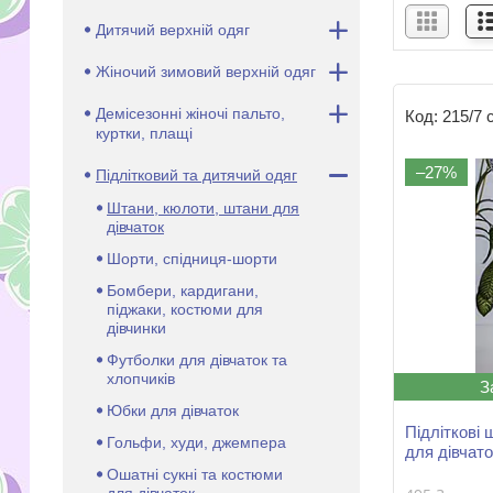
Дитячий верхній одяг
Жіночий зимовий верхній одяг
Демісезонні жіночі пальто,
215/7 
куртки, плащі
–27%
Підлітковий та дитячий одяг
Штани, кюлоти, штани для
дівчаток
Шорти, спідниця-шорти
Бомбери, кардигани,
піджаки, костюми для
дівчинки
Футболки для дівчаток та
хлопчиків
З
Юбки для дівчаток
Підліткові 
Гольфи, худи, джемпера
для дівчато
Ошатні сукні та костюми
для дівчаток