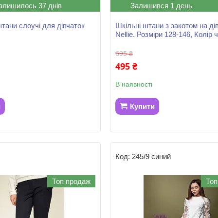
алишилось 37 днів
Залишився 1 день
штани слоучі для дівчаток
Шкільні штани з закотом на ді
0
Nellie. Розміри 128-146, Колір 
695 ₴
495 ₴
В наявності
и
Купити
245/9 синий
Топ продаж
Топ