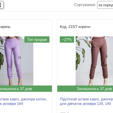
сирень
215/7 коричн
Топ продаж
–27%
алишилось 37 днів
Залишилось 37 днів
штани карго, джогери котон,
Підліткові штани карго, джогер
к розміри 164
для дівчаток розміри 134, 140