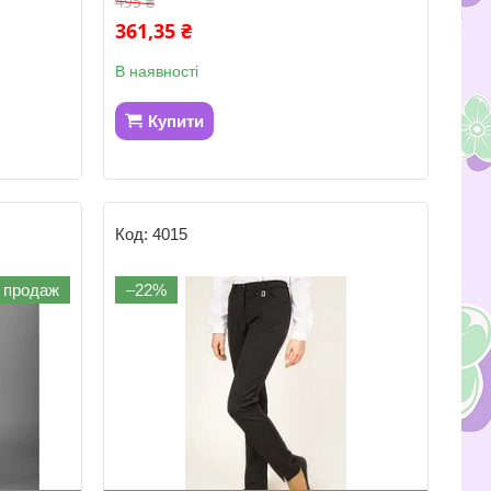
495 ₴
361,35 ₴
В наявності
Купити
4015
 продаж
–22%