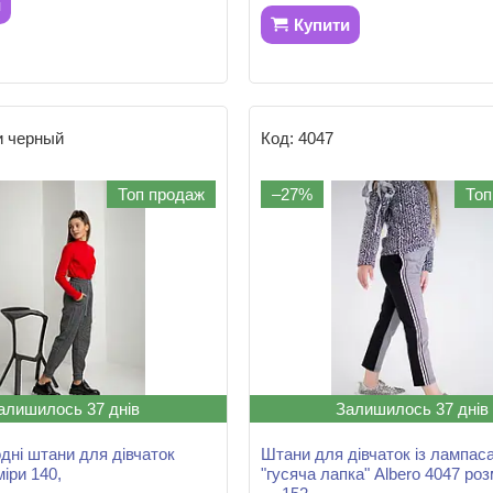
и
Купити
и черный
4047
Топ продаж
–27%
Топ
алишилось 37 днів
Залишилось 37 днів
одні штани для дівчаток
Штани для дівчаток із лампас
іри 140,
"гусяча лапка" Albero 4047 роз