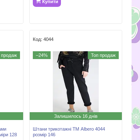
Купити
4044
 продаж
–24%
Топ продаж
Залишилось 16 днів
ами
Штани трикотажні ТМ Albero 4044
міри 128
розмір 146