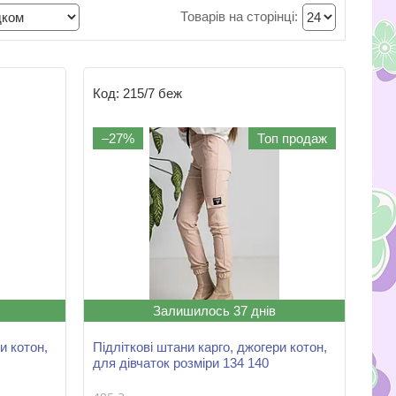
215/7 беж
–27%
Топ продаж
Залишилось 37 днів
и котон,
Підліткові штани карго, джогери котон,
для дівчаток розміри 134 140