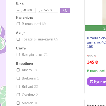
Ціна
Наявність
В наявності
69
З
Акція
Штани з об
Товари зі знижками
65
дівчаток 4
158
Стать
Для дівчаток
72
445 ₴
345 ₴
Виробник
Albero
18
В наявності
Barbarris
1
Купит
Brilliant
22
Cvetkov
2
Madlen
18
морга