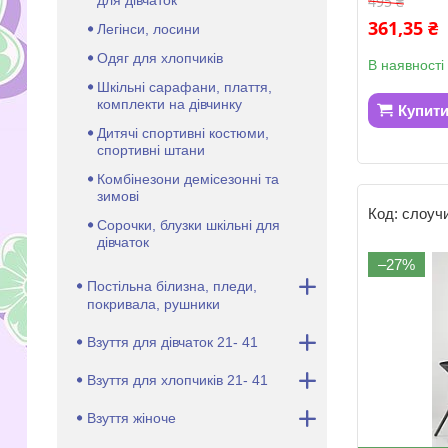
495 ₴
361,35 ₴
Легінси, лосини
Одяг для хлопчиків
В наявності
Шкільні сарафани, плаття,
комплекти на дівчинку
Купит
Дитячі спортивні костюми,
спортивні штани
Комбінезони демісезонні та
зимові
слоуч
Сорочки, блузки шкільні для
дівчаток
–27%
Постільна білизна, пледи,
покривала, рушники
Взуття для дівчаток 21- 41
Взуття для хлопчиків 21- 41
Взуття жіноче