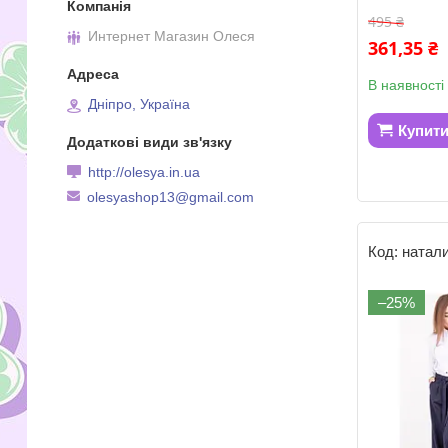
495 ₴
Интернет Магазин Олеся
361,35 ₴
В наявності
Дніпро, Україна
Купит
http://olesya.in.ua
olesyashop13@gmail.com
натал
–25%