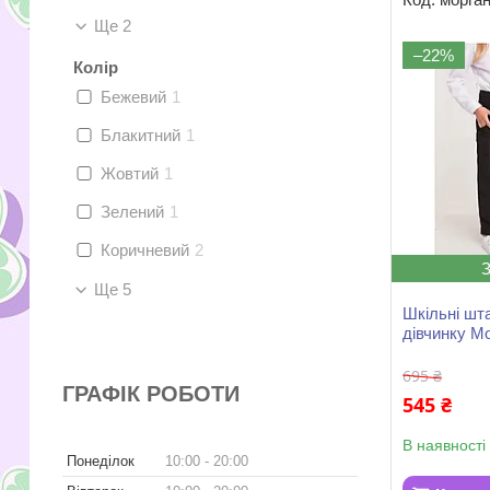
Ще 2
–22%
Колір
Бежевий
1
Блакитний
1
Жовтий
1
Зелений
1
Коричневий
2
Ще 5
Шкільні шт
дівчинку M
695 ₴
ГРАФІК РОБОТИ
545 ₴
В наявності
Понеділок
10:00
20:00