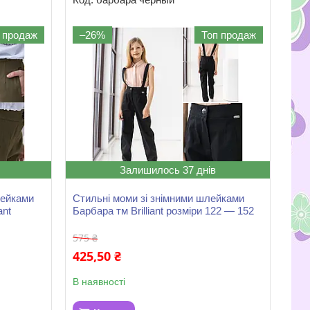
 продаж
–26%
Топ продаж
Залишилось 37 днів
лейками
Стильні моми зі знімними шлейками
ant
Барбара тм Brilliant розміри 122 — 152
575 ₴
425,50 ₴
В наявності