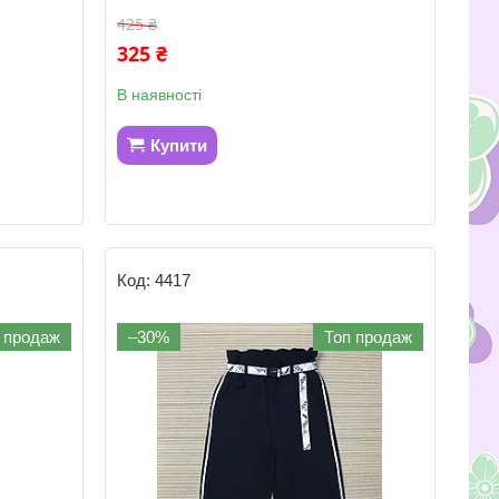
425 ₴
325 ₴
В наявності
Купити
4417
 продаж
–30%
Топ продаж