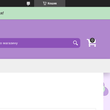
Кошик
я!