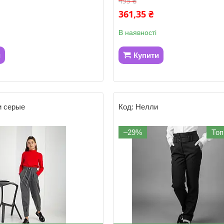
495 ₴
361,35 ₴
В наявності
и
Купити
и серые
Нелли
–29%
Топ