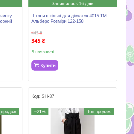
Залишилось 16 днів
вчинку
Штани шкільні для дівчаток 4015 ТМ
чорний
Альберо Розміри 122-158
445 ₴
345 ₴
В наявності
Купити
SH-87
 продаж
–21%
Топ продаж