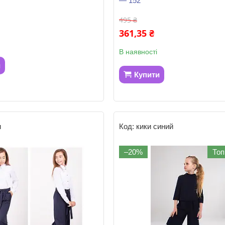
— 152
495 ₴
361,35 ₴
В наявності
и
Купити
и
кики синий
–20%
Топ