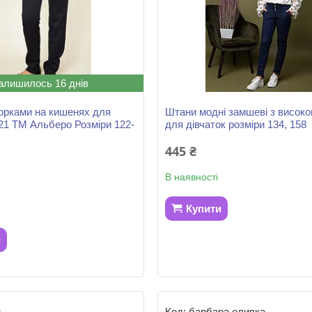
алишилось 16 днів
орками на кишенях для
Штани модні замшеві з високо
021 ТМ Альберо Розміри 122-
для дівчаток розміри 134, 158
445 ₴
В наявності
Купити
и
н
барбара оливка