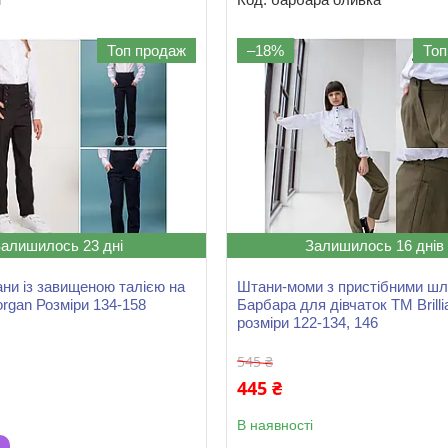
Топ продаж
–18%
Топ
Залишилось 23 дні
Залишилось 16 днів
ани із завищеною талією на
Штани-моми з пристібними ш
organ Розміри 134-158
Барбара для дівчаток ТМ Brilli
розміри 122-134, 146
545 ₴
445 ₴
В наявності