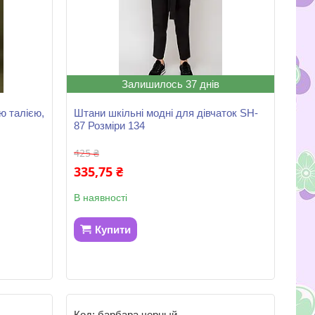
Залишилось 37 днів
ю талією,
Штани шкільні модні для дівчаток SH-
87 Розміри 134
425 ₴
335,75 ₴
В наявності
Купити
барбара черный