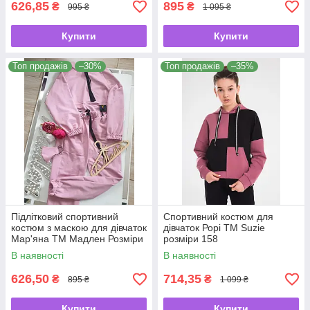
626,85
895
₴
₴
995 ₴
1 095 ₴
Купити
Купити
Топ продажів
–30%
Топ продажів
–35%
Підлітковий спортивний
Спортивний костюм для
костюм з маскою для дівчаток
дівчаток Рорі ТМ Suzie
Мар'яна ТМ Мадлен Розміри
розміри 158
140
В наявності
В наявності
626,50
714,35
₴
₴
895 ₴
1 099 ₴
Купити
Купити