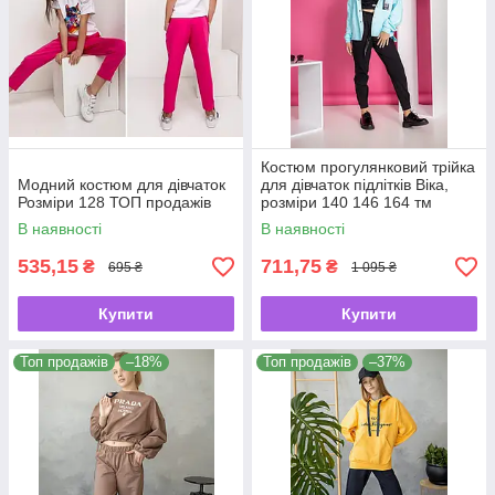
Костюм прогулянковий трійка
Модний костюм для дівчаток
для дівчаток підлітків Віка,
Розміри 128 ТОП продажів
розміри 140 146 164 тм
Madlen
В наявності
В наявності
535,15
711,75
₴
₴
695 ₴
1 095 ₴
Купити
Купити
Топ продажів
–18%
Топ продажів
–37%