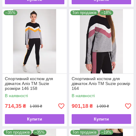
–35%
Топ продажів
–18%
Спортивний костюм для
Спортивний костюм для
дівчаток Аліз ТМ Suzie
дівчаток Аліз ТМ Suzie розмір
розміри 146 158
164
В наявності
В наявності
714,35
901,18
₴
₴
1 099 ₴
1 099 ₴
Купити
Купити
Топ продажів
–35%
Топ продажів
–19%