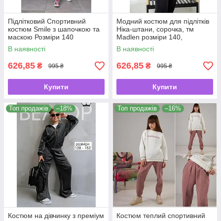
Підлітковий Спортивний
Модний костюм для підлітків
костюм Smile з шапочкою та
Ніка-штани, сорочка, тм
маскою Розміри 140
Madlen розміри 140,
В наявності
В наявності
626,85
626,85
₴
₴
995 ₴
995 ₴
Купити
Купити
Топ продажів
–18%
Топ продажів
–16%
Костюм на дівчинку з преміум
Костюм теплий спортивний