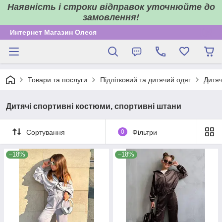
Наявність і строки відправок уточнюйте до
замовлення!
Интернет Магазин Олеся
Товари та послуги
Підлітковий та дитячий одяг
Дитяч
Дитячі спортивні костюми, спортивні штани
Сортування
0
Фільтри
–18%
–18%