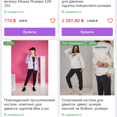
велюру Няшка Розміри 128-
для дівчинки,
152
підлітка Independent розміри
140 146 152 158
В наявності
В наявності
774
1 297,80
₴
₴
949 ₴
1 545 ₴
Купити
Купити
–37%
Топ продажів
–16%
Повсякденний прогулянковий
Спортивний костюм для
костюм, комплект для
дівчаток, дівчат, кучерів
дівчаток підлітків Віка р-ри
якісний тм Brilliant, розміри
140 146 тм Madlen
140-164
В наявності
В наявності