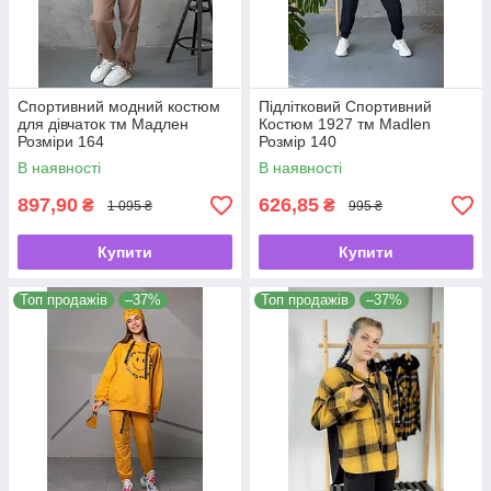
Спортивний модний костюм
Підлітковий Спортивний
для дівчаток тм Мадлен
Костюм 1927 тм Madlen
Розміри 164
Розмір 140
В наявності
В наявності
897,90
626,85
₴
₴
1 095 ₴
995 ₴
Купити
Купити
Топ продажів
–37%
Топ продажів
–37%