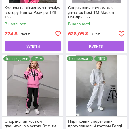
Костюм на дівчинку з преміум
Спортивний костюм для
велюру Няшка Розміри 128-
дівчаток Best ТМ Madlen
152
Розміри 122
В наявності
В наявності
774
628,05
₴
₴
949 ₴
795 ₴
Купити
Купити
Топ продажів
–21%
Топ продажів
–19%
Спортивний костюм
Підлітковий спортивний
двонитка, з маскою Best тм
прогулянковий костюм Голді