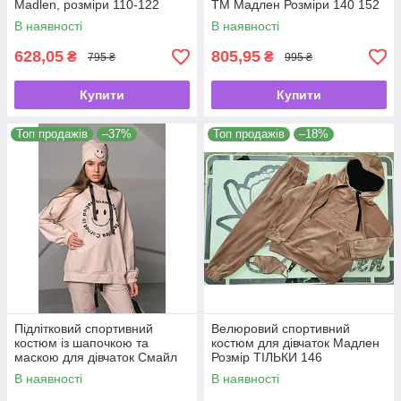
Madlen, розміри 110-122
ТМ Мадлен Розміри 140 152
В наявності
В наявності
628,05
805,95
₴
₴
795 ₴
995 ₴
Купити
Купити
Топ продажів
–37%
Топ продажів
–18%
Підлітковий спортивний
Велюровий спортивний
костюм із шапочкою та
костюм для дівчаток Мадлен
маскою для дівчаток Смайл
Розмір ТІЛЬКИ 146
ТМ Мадлен Розміри 140, 164
В наявності
В наявності