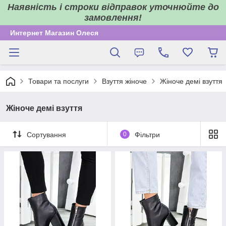
Наявність і строки відправок уточнюйте до
замовлення!
Интернет Магазин Олеся
Товари та послуги
Взуття жіноче
Жіноче демі взуття
Жіноче демі взуття
Сортування
0
Фільтри