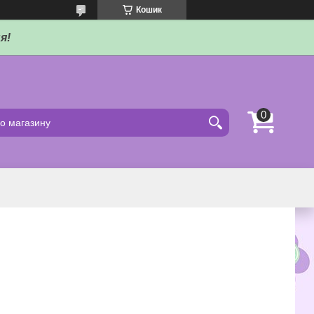
Кошик
я!