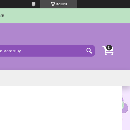
Кошик
я!