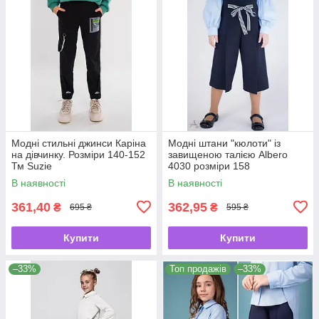
Модні стильні джинси Каріна
Модні штани "кюлоти" із
на дівчинку. Розміри 140-152
завищеною талією Albero
Тм Suzie
4030 розміри 158
В наявності
В наявності
361,40
362,95
₴
₴
695 ₴
595 ₴
Купити
Купити
–33%
Топ продажів
–33%