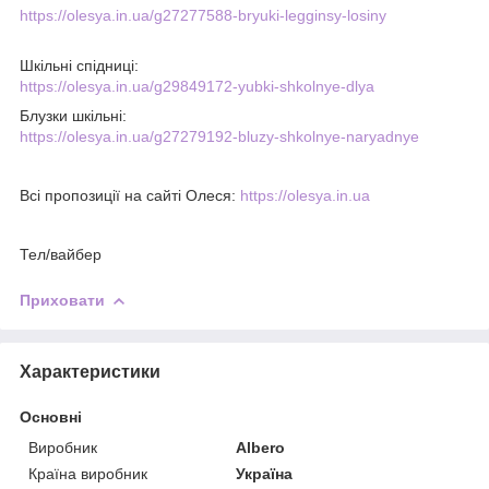
https://olesya.in.ua/g27277588-bryuki-legginsy-losiny
Шкільні спідниці:
https://olesya.in.ua/g29849172-yubki-shkolnye-dlya
Блузки шкільні:
https://olesya.in.ua/g27279192-bluzy-shkolnye-naryadnye
Всі пропозиції на сайті Олеся:
https://olesya.in.ua
Тел/вайбер
Приховати
Характеристики
Основні
Виробник
Albero
Країна виробник
Україна