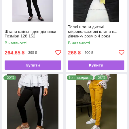
Теплі штани дитячі
Штани шкільні для дівчинки
мікровельветові штани на
Розміри 128 152
дівчинку розмір 4 роки
В наявності
В наявності
264,65
268
₴
₴
395 ₴
400 ₴
Купити
Купити
–32%
Топ продажів
–30%