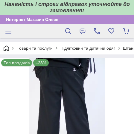
Наявність і строки відправок уточнюйте до
замовлення!
Интернет Магазин Олеся
Товари та послуги
Підлітковий та дитячий одяг
Штани
Топ продажів
–28%