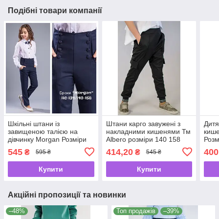
Подібні товари компанії
Шкільні штани із
Штани карго завужені з
Дитя
завищеною талією на
накладними кишенями Тм
кише
дівчинку Morgan Розміри
Albero розміри 140 158
Розм
146 152
545
414,20
400
₴
₴
595 ₴
545 ₴
Купити
Купити
Акційні пропозиції та новинки
–48%
Топ продажів
–39%