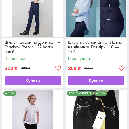
Шкільні штани на дівчинку ТМ
Шкільні лосини Brilliant Еліна
Cvetkov. Розмір 122 Колір
на дівчинку. Розміри 116 —
синій
152
В наявності
В наявності
200
268
₴
₴
300 ₴
400 ₴
Купити
Купити
–33%
Топ продажів
–33%