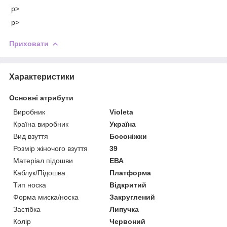
p>
p>
Приховати
Характеристики
Основні атрибути
Виробник
Violeta
Країна виробник
Україна
Вид взуття
Босоніжки
Розмір жіночого взуття
39
Матеріал підошви
ЕВА
Каблук/Підошва
Платформа
Тип носка
Відкритий
Форма миска/носка
Закруглений
Застібка
Липучка
Колір
Червоний