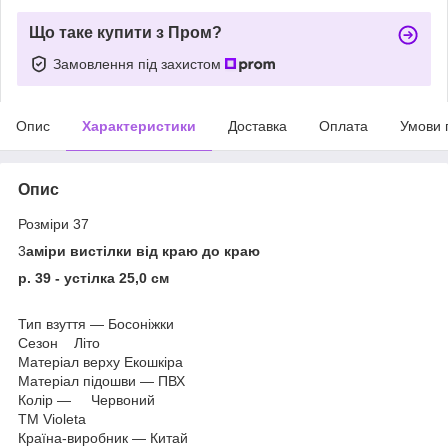
Що таке купити з Пром?
Замовлення під захистом
Опис
Характеристики
Доставка
Оплата
Умови 
Опис
Розміри 37
3
аміри вистілки від краю до краю
р. 39 - устілка 25,0 см
Тип взуття — Босоніжки
Сезон Літо
Матеріал верху Екошкіра
Матеріал підошви — ПВХ
Колір — Червоний
ТМ Violeta
Країна-виробник — Китай