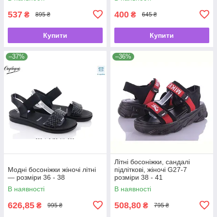
537
400
₴
₴
895 ₴
645 ₴
Купити
Купити
–37%
–36%
Літні босоніжки, сандалі
Модні босоніжки жіночі літні
підліткові, жіночі G27-7
— розміри 36 - 38
розміри 38 - 41
В наявності
В наявності
626,85
508,80
₴
₴
995 ₴
795 ₴