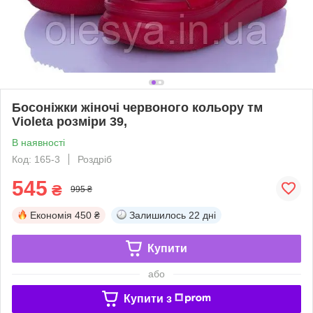
Босоніжки жіночі червоного кольору тм
Violeta розміри 39,
В наявності
Код: 165-3
Роздріб
545
₴
995 ₴
Економія
450 ₴
Залишилось
22 дні
Купити
або
Купити з