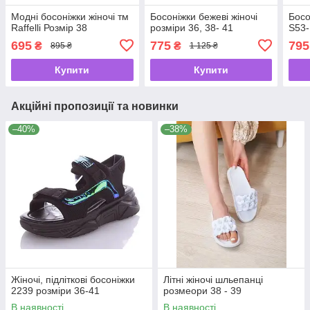
Модні босоніжки жіночі тм
Босоніжки бежеві жіночі
Босо
Raffelli Розмір 38
розміри 36, 38- 41
S53-
695
775
795
₴
₴
895 ₴
1 125 ₴
Купити
Купити
Акційні пропозиції та новинки
–40%
–38%
Жіночі, підліткові босоніжки
Літні жіночі шльeпанці
2239 розміри 36-41
розмеори 38 - 39
В наявності
В наявності