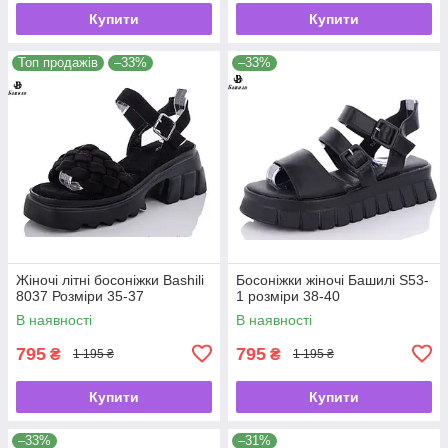
Купити
Купити
Топ продажів
–33%
–33%
Жіночі літні босоніжки Bashili
Босоніжки жіночі Башилі S53-
8037 Розміри 35-37
1 розміри 38-40
В наявності
В наявності
795
795
₴
₴
1 195 ₴
1 195 ₴
Купити
Купити
–33%
–31%