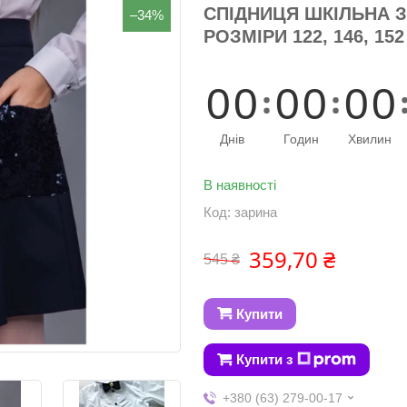
СПІДНИЦЯ ШКІЛЬНА З
–34%
РОЗМІРИ 122, 146, 152
0
0
0
0
0
0
Днів
Годин
Хвилин
В наявності
Код:
зарина
359,70 ₴
545 ₴
Купити
Купити з
+380 (63) 279-00-17