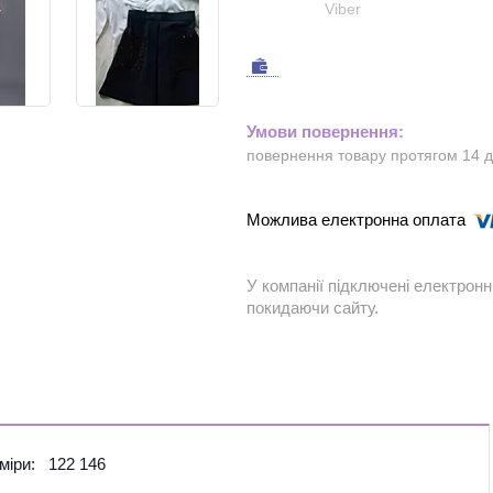
Viber
повернення товару протягом 14 
У компанії підключені електронн
покидаючи сайту.
міри:
122 146