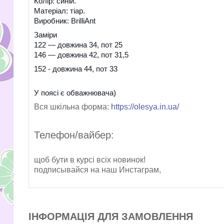
Колір: синій.
Матеріал: тіар.
Виробник: BrilliAnt
Заміри
122 — довжина 34, пот 25
146 — довжина 42, пот 31,5
152 - довжина 44, пот 33
У поясі є обважнювача)
Вся шкільна форма:
https://olesya.in.ua/
Телефон/вайбер:
щоб бути в курсі всіх новинок!
подписывайся на наш Инстаграм,
ІНФОРМАЦІЯ ДЛЯ ЗАМОВЛЕННЯ