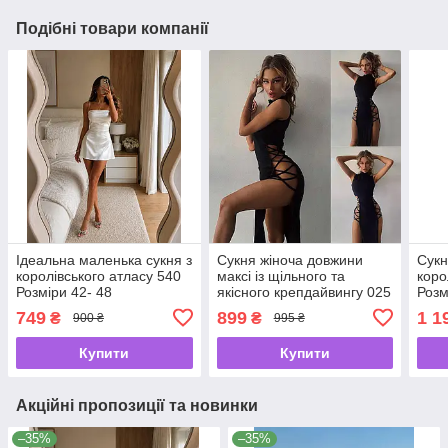
Подібні товари компанії
Ідеальна маленька сукня з
Сукня жіноча довжини
Сукн
королівського атласу 540
максі із щільного та
коро
Розміри 42- 48
якісного крепдайвингу 025
Розм
Розміри 42 - 48
749
899
1 1
₴
₴
900 ₴
995 ₴
Купити
Купити
Акційні пропозиції та новинки
–35%
–35%