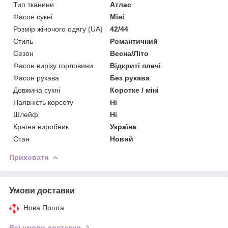
Тип тканини
Атлас
Фасон сукні
Міні
Розмір жіночого одягу (UA)
42/44
Стиль
Романтичний
Сезон
Весна/Літо
Фасон вирізу горловини
Відкриті плечі
Фасон рукава
Без рукава
Довжина сукні
Коротке / міні
Наявність корсету
Ні
Шлейф
Ні
Країна виробник
Україна
Стан
Новий
Приховати
Умови доставки
Нова Пошта
Всі умови доставки