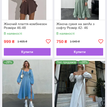
Жіночий плаття-комбінезон
Жіноча сукня на запАх з
Розміри 46-48
софту Розмір 42- 46
В наявності
В наявності
999
750
₴
₴
1 405 ₴
1 049 ₴
Купити
Купити
–28%
Топ продажів
–28%