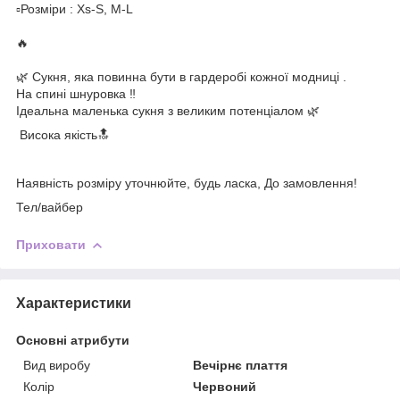
▫️Розміри : Xs-S, M-L
🔥
🌿 Сукня, яка повинна бути в гардеробі кожної модниці .
На спині шнуровка ‼️
Ідеальна маленька сукня з великим потенціалом 🌿
Висока якість🔝
Наявність розміру уточнюйте, будь ласка, До замовлення!
Тел/вайбер
Приховати
Характеристики
Основні атрибути
Вид виробу
Вечірнє плаття
Колір
Червоний