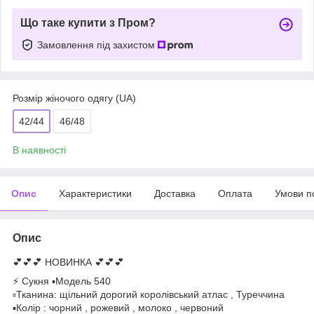
Що таке купити з Пром?
Замовлення під захистом
Розмір жіночого одягу (UA)
42/44
46/48
В наявності
Опис
Характеристики
Доставка
Оплата
Умови п
Опис
💕💕💕 НОВИНКА 💕💕💕
⚡️ Сукня ▪️Модель 540
▫️Тканина: щільний дорогий королівський атлас , Туреччина
▪️Колір : чорний , рожевий , молоко , червоний