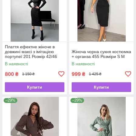
Плаття ефектне жіноче в
довжині максі з імітацією
Жіноча чорна сукня костюмка
портупеї 201 Розмір 42/46
+ органза 455 Розміри S M
В наявності
В наявності
800
999
₴
₴
1 150 ₴
1 425 ₴
Купити
Купити
–29%
–29%