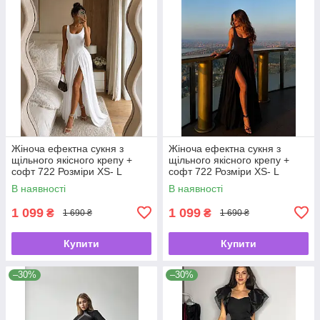
Жіноча ефектна сукня з
Жіноча ефектна сукня з
щільного якісного крепу +
щільного якісного крепу +
софт 722 Розміри ХS- L
софт 722 Розміри ХS- L
В наявності
В наявності
1 099
1 099
₴
₴
1 690 ₴
1 690 ₴
Купити
Купити
–30%
–30%