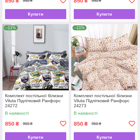
850
850
₴
₴
950 ₴
950 ₴
Купити
Купити
–11%
–11%
Комплект постільної білизни
Комплект постільної білизни
Viluta Підлітковий Ранфорс
Viluta Підлітковий Ранфорс
24272
24273
В наявності
В наявності
850
850
₴
₴
950 ₴
950 ₴
Купити
Купити