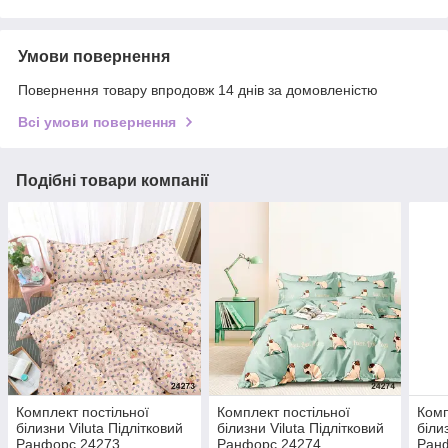
Умови повернення
Повернення товару впродовж 14 днів за домовленістю
Всі умови повернення
Подібні товари компанії
Комплект постільної
Комплект постільної
Комп
білизни Viluta Підлітковий
білизни Viluta Підлітковий
біли
Ранфорс 24273
Ранфорс 24274
Ран