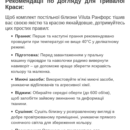
Рекомендації по Догляду для Тривалої
Краси:
Щоб комплект постільної білизни Viluta Ранфорс тішив
вас своєю якістю та красою якнайдовше, дотримуйтесь
цих простих правил:
Прання:
Перше та наступні прання рекомендовано
проводити при температурі не вище 40°C у делікатному
режимі.
Підготовка:
Перед завантаженням у пральну
машину підковдри та наволочки радимо вивернути
навиворіт – це допоможе краще зберегти яскравість
кольору та малюнка.
Миючі засоби:
Використовуйте м'які миючі засоби,
уникаючи відбілювачів та агресивної хімії.
Віджим:
Обирайте середні оберти (до 600 об/хв),
щоб запобігти зайвому зминанню та деформації
тканини.
Сушіння:
Сушіть білизну у розправленому вигляді в
добре провітрюваному приміщенні, уникаючи прямого
сонячного світла для збереження кольору.