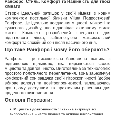
Ранфорс: Стиль, Комфорт та Надійність для твоєї
кімнати
Створи ідеальний затишок у своїй кімнаті з новим
комплектом постільної білизни Viluta Подростковий
Ранфорс. Це ідеальне поєднання міцності, м'якості та
сучасного дизайну, що відповідає активному стилю
життя. Комплект розроблений спеціально для
підліткового ліжка, забезпечуючи максимальний
комфорт та спокійний сон після насиченого дня.
Що таке Ранфорс і чому його обирають?
Ранфорс – це високоякісна бавовняна тканина з
підвищеною щільністю, яка вирізняється своєю
міцністю та довговічністю. Виготовлена за технологією
простого полотняного переплетення, вона забезпечує
комфортний сон завдяки своїй гігроскопічності (добре
вбирає вологу) та повітропроникності, залишаючись
при цьому доступним та практичним рішенням для
щоденного використання.
Основні Переваги:
Міцність і довговічність:
Тканина витримує всі
випробування – часте прання та активне використання,