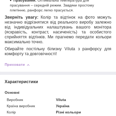
Прасування:
Оптимальна температура для
прасування – середній режим. Завдяки простому
плетінню, ранфорс легко прасується.
Зверніть увагу:
Колір та відтінок на фото можуть
незначно відрізнятися від реального виробу залежно
від індивідуальних налаштувань вашого монітора
(яскравість, контраст, насиченість) та особистого
сприйняття відтінків. Ми прагнемо передати кольори
максимально точно.
Обирайте постільну білизну Viluta з ранфорсу для
комфорту та довговічності!
Приховати
Характеристики
Основні
Виробник
Viluta
Країна виробник
Україна
Колір
Різні кольори