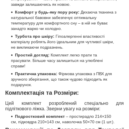
завжди залишаючись як новою.
Комфорт у будь-яку пору року:
Дихаюча тканина з
натуральної бавовни забезпечує оптимальну
температуру для комфортного сну – в ній не буває
занадто жарко чи холодно.
Турбота про шкіру:
Гіпоалергенні властивості
матеріалу роблять його ідеальним для чутливої шкіри,
не викликаючи подразнень.
Простий догляд:
Комплект легко прати та
прасувати. Більше часу залишиться на улюблені
справи!
Практична упаковка:
Фірмова упаковка з ПВХ для
зручного зберігання, що також чудово підходить як
подарунок.
Комплектація та Розміри:
Цей комплект розроблений спеціально для
підліткового ліжка. Зверни увагу на розміри:
Подростковий комплект
– простирадло 214×150
см, підковдра 210×143 см, наволочка 50×70 см (1 шт.).