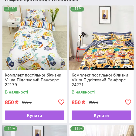
–11%
–11%
Комплект постільної білизни
Комплект постільної білизни
Viluta Підлітковий Ранфорс
Viluta Підлітковий Ранфорс
22179
24271
В наявності
В наявності
850
850
₴
₴
950 ₴
950 ₴
Купити
Купити
–11%
–11%