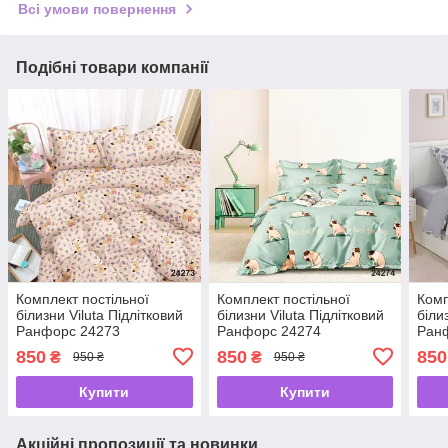
Всі умови повернення
Подібні товари компанії
Комплект постільної
Комплект постільної
Комп
білизни Viluta Підлітковий
білизни Viluta Підлітковий
біли
Ранфорс 24273
Ранфорс 24274
Ран
850
850
850
₴
₴
950 ₴
950 ₴
Купити
Купити
Акційні пропозиції та новинки