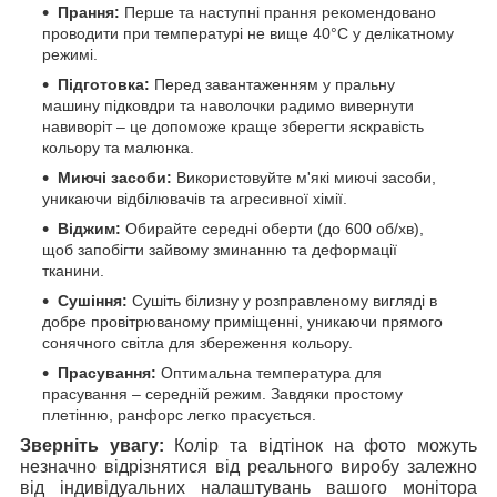
Прання:
Перше та наступні прання рекомендовано
проводити при температурі не вище 40°C у делікатному
режимі.
Підготовка:
Перед завантаженням у пральну
машину підковдри та наволочки радимо вивернути
навиворіт – це допоможе краще зберегти яскравість
кольору та малюнка.
Миючі засоби:
Використовуйте м'які миючі засоби,
уникаючи відбілювачів та агресивної хімії.
Віджим:
Обирайте середні оберти (до 600 об/хв),
щоб запобігти зайвому зминанню та деформації
тканини.
Сушіння:
Сушіть білизну у розправленому вигляді в
добре провітрюваному приміщенні, уникаючи прямого
сонячного світла для збереження кольору.
Прасування:
Оптимальна температура для
прасування – середній режим. Завдяки простому
плетінню, ранфорс легко прасується.
Зверніть увагу:
Колір та відтінок на фото можуть
незначно відрізнятися від реального виробу залежно
від індивідуальних налаштувань вашого монітора