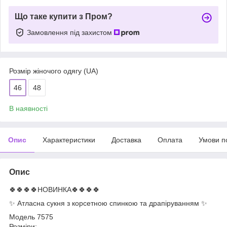
Що таке купити з Пром?
Замовлення під захистом
Розмір жіночого одягу (UA)
46
48
В наявності
Опис
Характеристики
Доставка
Оплата
Умови п
Опис
🍀🍀🍀🍀НОВИНКА🍀🍀🍀🍀
✨ Атласна сукня з корсетною спинкою та драпіруванням ✨
Модель 7575
Розміри: