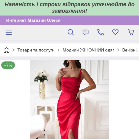
Наявність і строки відправок уточнюйте до
замовлення!
Интернет Магазин Олеся
Товари та послуги
Модний ЖІНОЧНИЙ одяг
Вечірні,
–7%