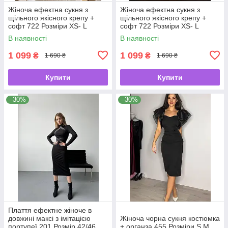
Жіноча ефектна сукня з
Жіноча ефектна сукня з
щільного якісного крепу +
щільного якісного крепу +
софт 722 Розміри ХS- L
софт 722 Розміри ХS- L
В наявності
В наявності
1 099
1 099
₴
₴
1 690 ₴
1 690 ₴
Купити
Купити
–30%
–30%
Плаття ефектне жіноче в
довжині максі з імітацією
Жіноча чорна сукня костюмка
портупеї 201 Розмір 42/46
+ органза 455 Розміри S M