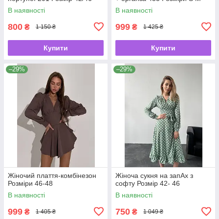
В наявності
В наявності
800
999
₴
₴
1 150 ₴
1 425 ₴
Купити
Купити
–29%
–29%
Жіночий плаття-комбінезон
Жіноча сукня на запАх з
Розміри 46-48
софту Розмір 42- 46
В наявності
В наявності
999
750
₴
₴
1 405 ₴
1 049 ₴