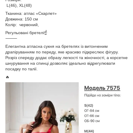
L(46), XL(48)
Тканина: атлас «Скарлет»
Довжина: 150 см
Колір: червоний,
Регульовані бретелі☝️
⸻
Елегантна атласна сукня на бретелях із витонченим
драпіруванням по переду, яке красиво підкреслює фігуру.
Розріз спереду додає образу легкості та жіночності, а корсетне
шнурування на спинці дозволяє ідеально відрегулювати
посадку по талії.
🔥