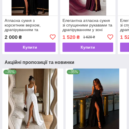
Атласна сукня з
Елегантна атласна сукня
Елег
корсетним верхом,
зі спущеними рукавами та
зі с
драпіруванням та
драпіруванням у зоні
драп
ефектним шлейфом 7572
декольте 7569 Розміри 42-
деко
2 000
1 520
1 5
₴
₴
1 620 ₴
Розміри 46 -48
48
48
Купити
Купити
Акційні пропозиції та новинки
–35%
–35%