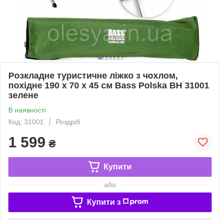
Розкладне туристичне ліжко з чохлом,
похідне 190 х 70 х 45 см Bass Polska BH 31001
зелене
В наявності
Код: 31001
Роздріб
1 599
₴
Купити
або
Купити з