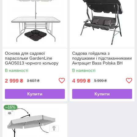
Основа для садової
Садова гойдалка з
парасольки GardenLine
подушками і підстаканниками
GAO5013 чорного кольору
Антрацит Bass Polska BH
10030
В наявності
В наявності
2 999
4 999
₴
₴
3 607 ₴
5 999 ₴
Купити
Купити
–16%