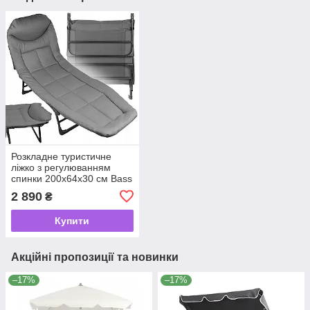
Розкладне туристичне
ліжко з регулюванням
спинки 200х64х30 см Bass
Polska BH 31005
2 890
₴
Купити
Акційні пропозиції та новинки
–17%
–17%