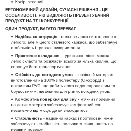
Колір: зелений
ЕРГОНОМІЧНИЙ ДИЗАЙН, СУЧАСНІ РІШЕННЯ - ЦЕ
ОСОБЛИВОСТІ, ЯКІ ВИДІЛЯЮТЬ ПРЕЗЕНТУВАНИЙ
ПРОДУКТ НА ТЛІ КОНКУРЕНЦІЇ.
ОДИН ПРОДУКТ, БАГАТО ПЕРЕВАГ
Надійна конструкція
- польове ліжко виготовлене з
легкого, але міцного сталевого каркаса, що забезпечує
стабільність і тривале використання.
Практичне складання
- туристичне ліжко можна
легко скласти та розкласти всього за кілька хвилин, що
спрощує його транспортування.
Стійкість до погодних умов
- зовнішній матеріал
виготовлений на 100% з поліестеру (Оксфорд) з
покриттям PVC, що робить ліжко водонепроникним та
брудостійким, ідеальним для різних погодних умов.
Комфортна поверхня для сну
- м'який і приємний
на дотик матеріал забезпечує комфортний сон,
незалежно від місця, де ви знаходитесь.
Стабільність
- надійний каркас і протиковзні ніжки
забезпечують стабільність польового ліжка, навіть на
нерівній поверхні.