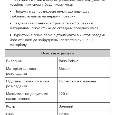
комфортним сном у будь-якому місці.
Продукт має протиковзні ніжки, що підвищує
стабільність навіть на нерівній поверхні.
Завдяки стабільній конструкції та застосованим
матеріалам, ліжко стійке до складних погодних умов.
Туристичне ліжко легко підтримувати в чистоті завдяки
його стійкості до забруднень і легкості в очищенні
матеріалу.
Основні атрибути
Виробник
Bass Polska
Матеріал каркаса
Метал
розкладачки
Підстава спального місця
Поліестерова тканина
розкладачки
Максимально допустиме
120 кг
навантаження
Колір
Зелений
Стан
Новий