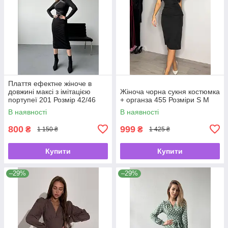
Плаття ефектне жіноче в
довжині максі з імітацією
Жіноча чорна сукня костюмка
портупеї 201 Розмір 42/46
+ органза 455 Розміри S M
В наявності
В наявності
800
999
₴
₴
1 150 ₴
1 425 ₴
Купити
Купити
–29%
–29%