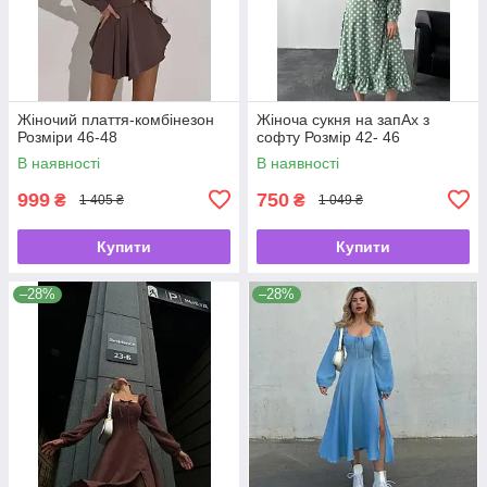
Жіночий плаття-комбінезон
Жіноча сукня на запАх з
Розміри 46-48
софту Розмір 42- 46
В наявності
В наявності
999
750
₴
₴
1 405 ₴
1 049 ₴
Купити
Купити
–28%
–28%