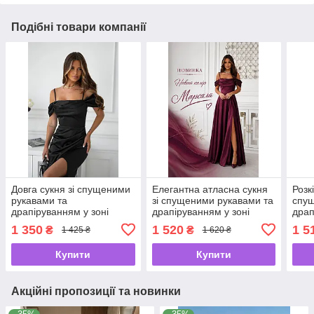
Подібні товари компанії
Довга сукня зі спущеними
Елегантна атласна сукня
Розк
рукавами та
зі спущеними рукавами та
спущ
драпіруванням у зоні
драпіруванням у зоні
драп
декольте 7554 Розміри 42-
декольте 7569 Розміри 42-
деко
1 350
1 520
1 5
₴
₴
1 425 ₴
1 620 ₴
48
48
дов
Розм
Купити
Купити
Акційні пропозиції та новинки