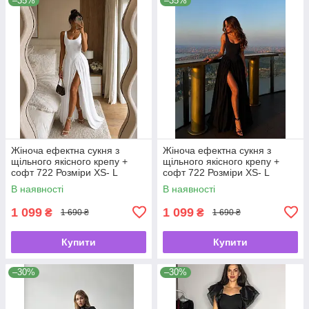
–35%
–35%
Жіноча ефектна сукня з
Жіноча ефектна сукня з
щільного якісного крепу +
щільного якісного крепу +
софт 722 Розміри ХS- L
софт 722 Розміри ХS- L
В наявності
В наявності
1 099
1 099
₴
₴
1 690 ₴
1 690 ₴
Купити
Купити
–30%
–30%