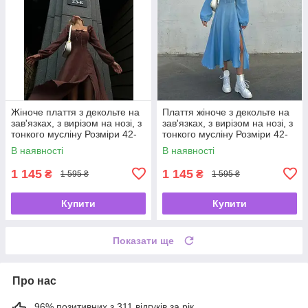
Жіноче плаття з декольте на
Плаття жіноче з декольте на
зав'язках, з вирізом на нозі, з
зав'язках, з вирізом на нозі, з
тонкого мусліну Розміри 42-
тонкого мусліну Розміри 42-
44, 46-48
44, 46-48
В наявності
В наявності
1 145
1 145
₴
₴
1 595 ₴
1 595 ₴
Купити
Купити
Показати ще
Про нас
96% позитивних з 311 відгуків за рік