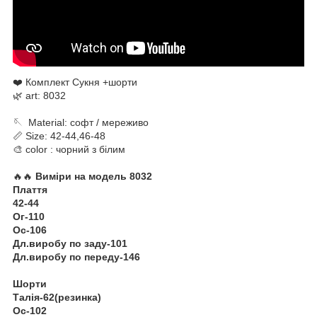
❤️ Комплект Сукня +шорти
🌿 art: 8032
🪡 Material: софт / мереживо
📏 Size: 42-44,46-48
🎨 color : чорний з білим
🔥🔥
Виміри на модель 8032
Плаття
42-44
Ог-110
Ос-106
Дл.виробу по заду-101
Дл.виробу по переду-146
Шорти
Талія-62(резинка)
Ос-102