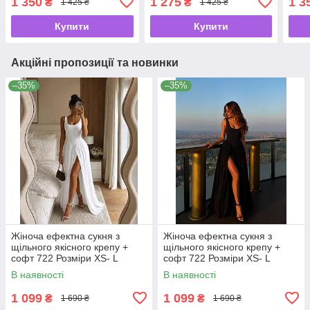
1 350
1 275
1 3
₴
₴
1 425 ₴
1 425 ₴
Купити
Купити
Акційні пропозиції та новинки
–35%
–35%
Жіноча ефектна сукня з
Жіноча ефектна сукня з
щільного якісного крепу +
щільного якісного крепу +
софт 722 Розміри ХS- L
софт 722 Розміри ХS- L
В наявності
В наявності
1 099
1 099
₴
₴
1 690 ₴
1 690 ₴