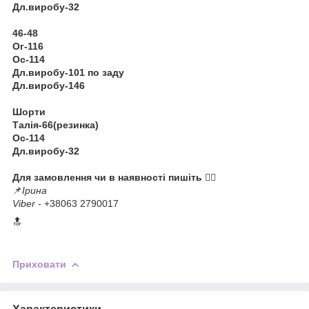
Дл.виробу-32
46-48
Ог-116
Ос-114
Дл.виробу-101 по заду
Дл.виробу-146
Шорти
Талія-66(резинка)
Ос-114
Дл.виробу-32
Для замовлення чи в наявності пишіть
👉🏻
📌
Ірина
Viber -
+38063 2790017
🔝
Приховати