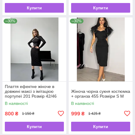
Купити
Купити
–30%
–30%
Плаття ефектне жіноче в
довжині максі з імітацією
Жіноча чорна сукня костюмка
портупеї 201 Розмір 42/46
+ органза 455 Розміри S M
В наявності
В наявності
800
999
₴
₴
1 150 ₴
1 425 ₴
Купити
Купити