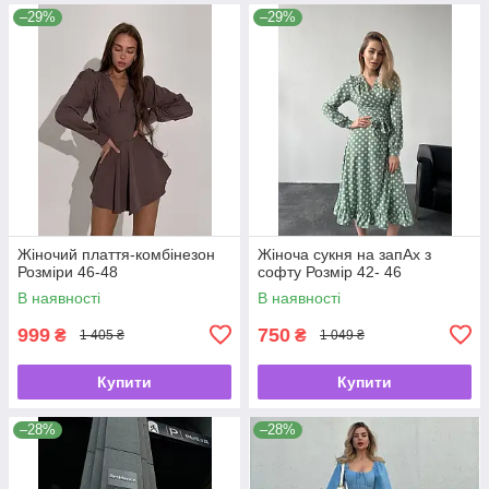
–29%
–29%
Жіночий плаття-комбінезон
Жіноча сукня на запАх з
Розміри 46-48
софту Розмір 42- 46
В наявності
В наявності
999
750
₴
₴
1 405 ₴
1 049 ₴
Купити
Купити
–28%
–28%