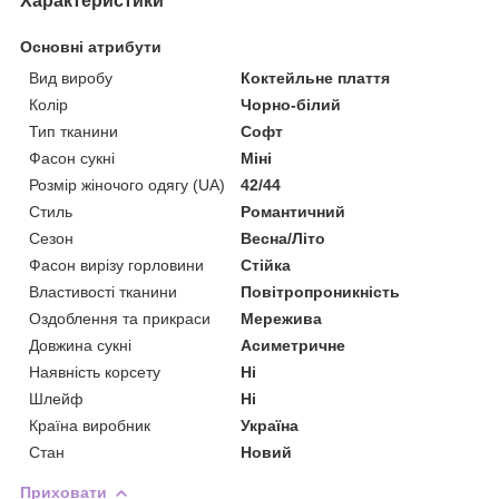
Характеристики
Основні атрибути
Вид виробу
Коктейльне плаття
Колір
Чорно-білий
Тип тканини
Софт
Фасон сукні
Міні
Розмір жіночого одягу (UA)
42/44
Стиль
Романтичний
Сезон
Весна/Літо
Фасон вирізу горловини
Стійка
Властивості тканини
Повітропроникність
Оздоблення та прикраси
Мережива
Довжина сукні
Асиметричне
Наявність корсету
Ні
Шлейф
Ні
Країна виробник
Україна
Стан
Новий
Приховати