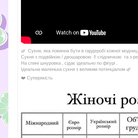
🌿 Сукня, яка повинна бути в гардеробі кожної модниці
Сукня з подвійною / двошаровою ‼️ спідничкою та з ре
На спині шнуровка , сідає ідеально по фігурі .
Ідеальна маленька сукня з великим потенціалом 🌿
❤️ Суперякість