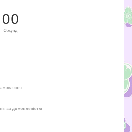
0
0
Секунд
замовлення
днів
за домовленістю