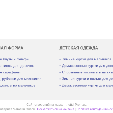
НАЯ ФОРМА
ДЕТСКАЯ ОДЕЖДА
е блузы и гольфы
Зимние куртки для мальчиков
еггинсы для девочек
Демисезонные куртки для дев
е сарафаны
Спортивные костюмы и штан
, рубашки для мальчиков
Зимние куртки и пальто для д
джинсы на мальчиков
Демисезонные куртки для мал
Сайт створений на маркетплейсі
Prom.ua
Интернет Магазин Олеся |
Поскаржитися на контент
|
Політика конфіденційнос