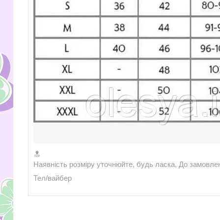
🔝
Наявність розміру уточнюйте, будь ласка, До замовле
Тел/вайбер