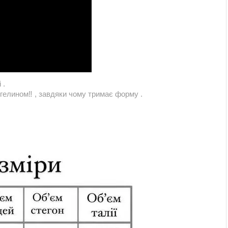
 .
гелином‼️ , завдяки чому тримає форму .