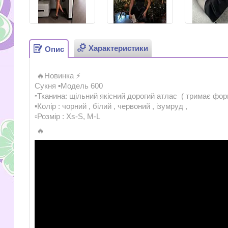
Характеристики
Опис
🔥Новинка ⚡️
Сукня ▪️Модель 600
▫️Тканина: щільний якісний дорогий атлас ( тримає фо
▪️Колір : чорний , білий , червоний , ізумруд ,
▫️Розмір : Xs-S, M-L
🔥