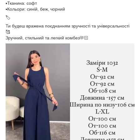
▪️Тканина: софт
▪️Кольори: синій, беж, чорний
🏷️
Ти будеш вражена поєднанням зручності та універсальності
🥰
Зручний, стильний та легкий комбез🫶🏻