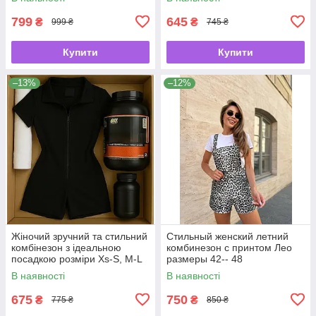
799
645
₴
₴
999 ₴
745 ₴
Купити
Купити
–13%
–12%
Жіночий зручний та стильний
Стильный женский летний
комбінезон з ідеальною
комбинезон c принтом Лео
посадкою розміри Xs-S, M-L
размеры 42-- 48
В наявності
В наявності
675
750
₴
₴
775 ₴
850 ₴