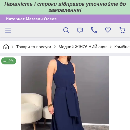
Наявність і строки відправок уточнюйте до
замовлення!
Интернет Магазин Олеся
Товари та послуги
Модний ЖІНОЧНИЙ одяг
Комбіне
–12%