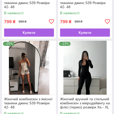
тканини джинс 539 Розміри
тканини джинс 539 Розміри
42- 48
42- 48
В наявності
В наявності
799
799
₴
₴
999 ₴
999 ₴
Купити
Купити
–20%
–13%
Жіночий комбінезон з якісної
Жіночий зручний та стильний
тканини джинс 539 Розміри
комбінезон з мікродайвінгу на
42- 48
флісі (термо) розміри Xs-- ХL
В наявності
В наявності