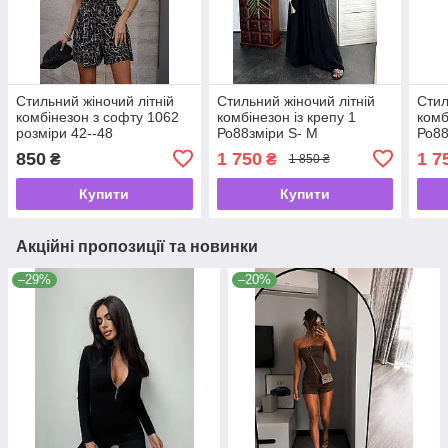
Стильний жіночий літній
Стильний жіночий літній
Стил
комбінезон з софту 1062
комбінезон із крепу 1
комб
розміри 42--48
Ро88зміри S- М
Ро88
850
1 750
1 7
₴
₴
1 850 ₴
Купити
Купити
Акційні пропозиції та новинки
–29%
–20%