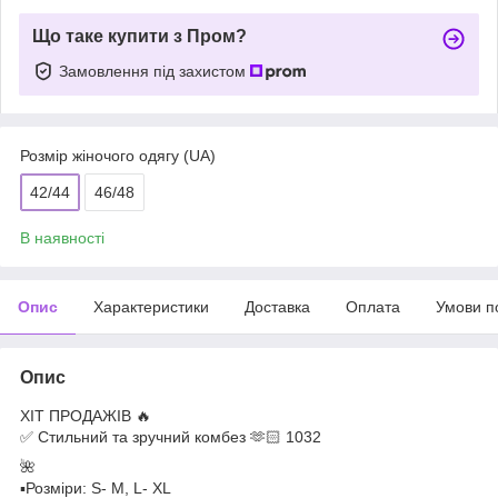
Що таке купити з Пром?
Замовлення під захистом
Розмір жіночого одягу (UA)
42/44
46/48
В наявності
Опис
Характеристики
Доставка
Оплата
Умови п
Опис
ХІТ ПРОДАЖІВ 🔥
✅ Стильний та зручний комбез 🫶🏻 1032
🌺
▪️Розміри: S- M, L- XL