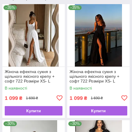
–35%
–35%
Жіноча ефектна сукня з
Жіноча ефектна сукня з
щільного якісного крепу +
щільного якісного крепу +
софт 722 Розміри ХS- L
софт 722 Розміри ХS- L
В наявності
В наявності
1 099
1 099
₴
₴
1 690 ₴
1 690 ₴
Купити
Купити
–30%
–30%