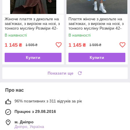
Жіноче плаття з декольте на
Плаття жіноче з декольте на
зав'язках, з вирізом на нозі, з
зав'язках, з вирізом на нозі, з
тонкого мусліну Розміри 42-
тонкого мусліну Розміри 42-
44, 46-48
44, 46-48
В наявності
В наявності
1 145
1 145
₴
₴
1 595 ₴
1 595 ₴
Купити
Купити
Показати ще
Про нас
96% позитивних з 311 відгуків за рік
Працює з 29.08.2016
м. Дніпро
Дніпро, Україна