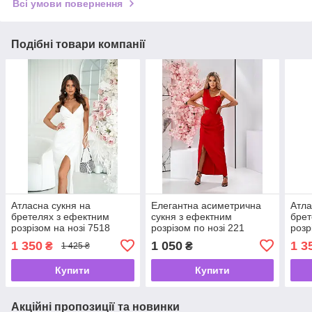
Всі умови повернення
Подібні товари компанії
Атласна сукня на
Елегантна асиметрична
Атла
бретелях з ефектним
сукня з ефектним
брет
розрізом на нозі 7518
розрізом по нозі 221
розр
Розміри 42- 48
Розміри 42- 46
Розм
1 350
1 050
1 3
₴
₴
1 425 ₴
Купити
Купити
Акційні пропозиції та новинки