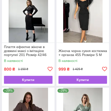
Плаття ефектне жіноче в
довжині максі з імітацією
Жіноча чорна сукня костюмка
портупеї 201 Розмір 42/46
+ органза 455 Розміри S M
В наявності
В наявності
800
999
₴
₴
1 150 ₴
1 425 ₴
Купити
Купити
–29%
–29%