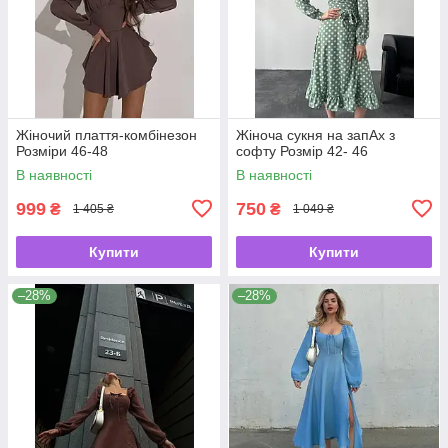
Жіночий плаття-комбінезон
Жіноча сукня на запАх з
Розміри 46-48
софту Розмір 42- 46
В наявності
В наявності
999
750
₴
₴
1 405 ₴
1 049 ₴
Купити
Купити
–28%
–28%