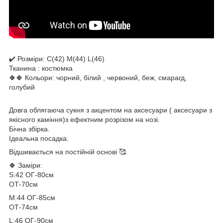
✔️ Розміри: С(42) М(44) L(46)
Тканина : костюмка
🍀🍀 Кольори: чорний, білий , червоний, беж, смарагд,
голубий
Довга облягаюча сукня з акцентом на аксесуари ( аксесуари з
якісного каміння)з ефектним розрізом на нозі.
Бічна збірка.
Ідеальна посадка.
Відшивається на постійній основі 🥰
🍀 Заміри:
S:42 ОГ-80см
ОТ-70см
М:44 ОГ-85см
ОТ-74см
L:46 ОГ-90см