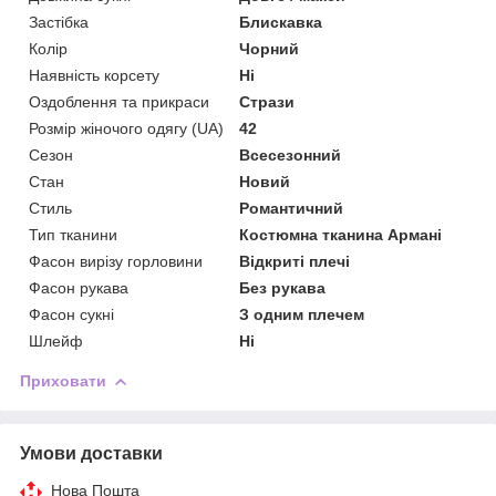
Застібка
Блискавка
Колір
Чорний
Наявність корсету
Ні
Оздоблення та прикраси
Стрази
Розмір жіночого одягу (UA)
42
Сезон
Всесезонний
Стан
Новий
Стиль
Романтичний
Тип тканини
Костюмна тканина Армані
Фасон вирізу горловини
Відкриті плечі
Фасон рукава
Без рукава
Фасон сукні
З одним плечем
Шлейф
Ні
Приховати
Умови доставки
Нова Пошта