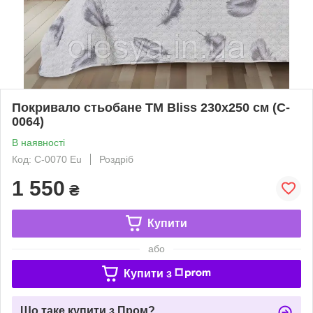
Покривало стьобане ТМ Bliss 230х250 см (C-
0064)
В наявності
Код: С-0070 Eu
Роздріб
1 550
₴
Купити
або
Купити з
Що таке купити з Пром?