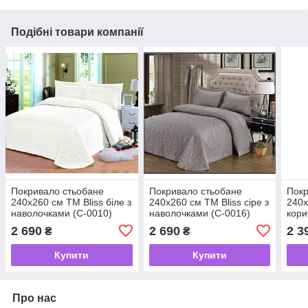
Подібні товари компанії
Покривало стьобане
Покривало стьобане
Покр
240х260 см ТМ Bliss біле з
240х260 см ТМ Bliss сіре з
240х
наволочками (C-0010)
наволочками (C-0016)
кори
2 690
2 690
2 3
₴
₴
Купити
Купити
Про нас