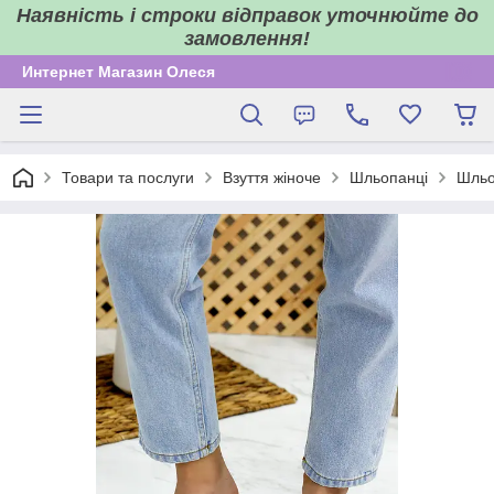
Наявність і строки відправок уточнюйте до
замовлення!
Интернет Магазин Олеся
Товари та послуги
Взуття жіноче
Шльопанці
Шльо