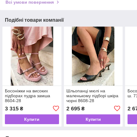
Всі умови повернення
Подібні товари компанії
Босоніжки на високих
Шльопанці мюлі на
Босо
підборах пудра замша
маленькому підборі шкіра
ш. 7
8604-28
чорні 8608-28
3 315
2 695
2 6
₴
₴
Купити
Купити