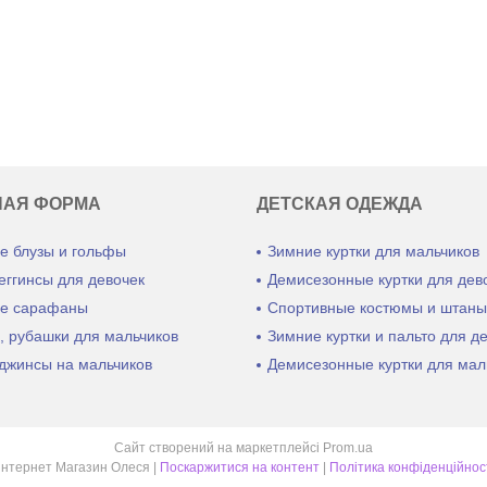
НАЯ ФОРМА
ДЕТСКАЯ ОДЕЖДА
е блузы и гольфы
Зимние куртки для мальчиков
еггинсы для девочек
Демисезонные куртки для дев
е сарафаны
Спортивные костюмы и штан
, рубашки для мальчиков
Зимние куртки и пальто для д
джинсы на мальчиков
Демисезонные куртки для мал
Сайт створений на маркетплейсі
Prom.ua
Интернет Магазин Олеся |
Поскаржитися на контент
|
Політика конфіденційнос