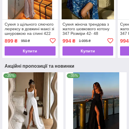
Сукня з щільного сяючого
Сукня жіноча трендова з
Сукн
люрексу в довжині максі зі
жатого шовкового котону
жато
шнуровкою на спині 422
347 Розміри 42- 48
347 
Розміри XS- L
899
994
994
₴
₴
950 ₴
1 095 ₴
Купити
Купити
Акційні пропозиції та новинки
–35%
–35%