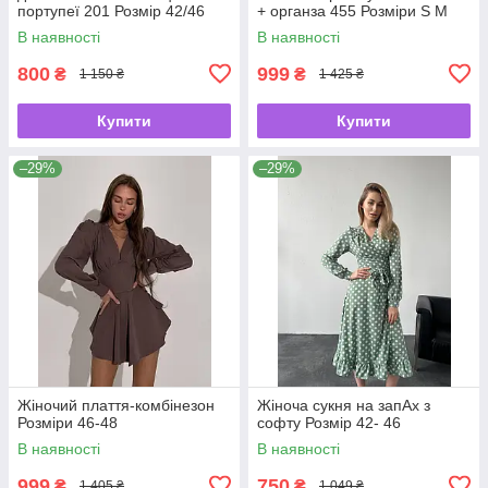
портупеї 201 Розмір 42/46
+ органза 455 Розміри S M
В наявності
В наявності
800
999
₴
₴
1 150 ₴
1 425 ₴
Купити
Купити
–29%
–29%
Жіночий плаття-комбінезон
Жіноча сукня на запАх з
Розміри 46-48
софту Розмір 42- 46
В наявності
В наявності
999
750
₴
₴
1 405 ₴
1 049 ₴