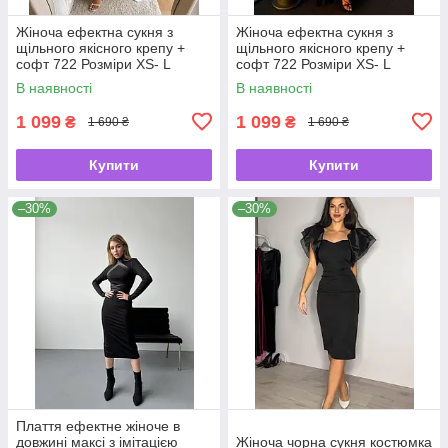
Жіноча ефектна сукня з
Жіноча ефектна сукня з
щільного якісного крепу +
щільного якісного крепу +
софт 722 Розміри ХS- L
софт 722 Розміри ХS- L
В наявності
В наявності
1 099
1 099
₴
₴
1 690 ₴
1 690 ₴
Купити
Купити
–30%
–30%
Плаття ефектне жіноче в
довжині максі з імітацією
Жіноча чорна сукня костюмка