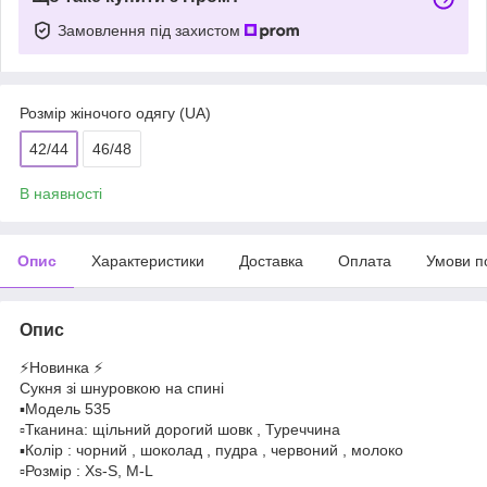
Замовлення під захистом
Розмір жіночого одягу (UA)
42/44
46/48
В наявності
Опис
Характеристики
Доставка
Оплата
Умови п
Опис
⚡️Новинка ⚡️
Сукня зі шнуровкою на спині
▪️Модель 535
▫️Тканина: щільний дорогий шовк , Туреччина
▪️Колір : чорний , шоколад , пудра , червоний , молоко
▫️Розмір : Xs-S, M-L