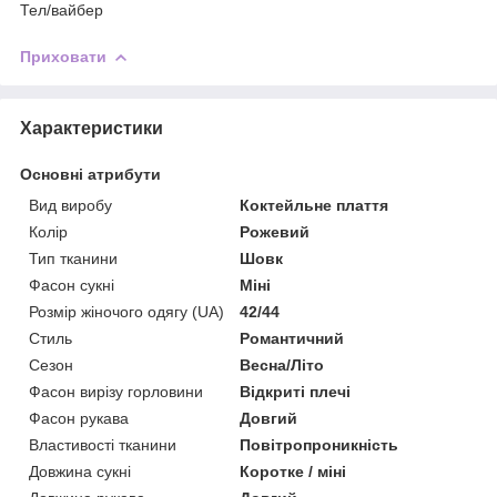
Тел/вайбер
Приховати
Характеристики
Основні атрибути
Вид виробу
Коктейльне плаття
Колір
Рожевий
Тип тканини
Шовк
Фасон сукні
Міні
Розмір жіночого одягу (UA)
42/44
Стиль
Романтичний
Сезон
Весна/Літо
Фасон вирізу горловини
Відкриті плечі
Фасон рукава
Довгий
Властивості тканини
Повітропроникність
Довжина сукні
Коротке / міні