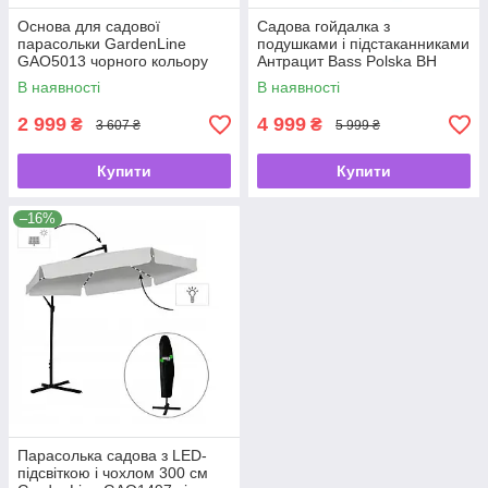
Основа для садової
Садова гойдалка з
парасольки GardenLine
подушками і підстаканниками
GAO5013 чорного кольору
Антрацит Bass Polska BH
10030
В наявності
В наявності
2 999
4 999
₴
₴
3 607 ₴
5 999 ₴
Купити
Купити
–16%
Парасолька садова з LED-
підсвіткою і чохлом 300 см