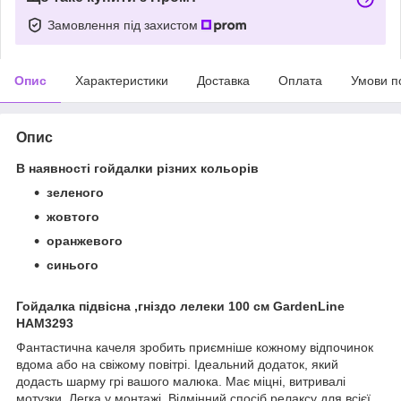
Замовлення під захистом
Опис
Характеристики
Доставка
Оплата
Умови п
Опис
В наявності гойдалки різних кольорів
зеленого
жовтого
оранжевого
синього
Гойдалка підвісна ,гніздо лелеки 100 см GardenLine
HAM3293
Фантастична качеля зробить приємніше кожному відпочинок
вдома або на свіжому повітрі. Ідеальний додаток, який
додасть шарму грі вашого малюка. Має міцні, витривалі
мотузки. Легка у монтажі. Відмінний спосіб релаксу для всієї