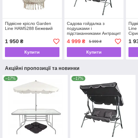
Підвісне крісло Garden
Садова гойдалка з
Підв
Line HAM5288 Бежевий
подушками і
Line
підстаканниками Антрацит
Сіри
Bass Polska BH 10030
HAM
1 950
4 999
1 9
₴
₴
5 999 ₴
Купити
Купити
Акційні пропозиції та новинки
–17%
–17%