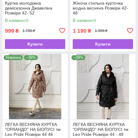
Куртка молодіжна
Жіноча стильна курточка
демісезонна Джавеліна
модна весняна Розміри 42-
Розміри 42- 52
48
В наявності
В наявності
999
1 190
₴
₴
1 795 ₴
1 999 ₴
Купити
Купити
Новинка
–39%
–39%
ЛЕГКА ВЕСНЯНА КУРТКА
ЛЕГКА ВЕСНЯНА КУРТКА
"ОРЛАНДО" НА БІОПУСІ тм
"ОРЛАНДО" НА БІОПУСІ тм
Leo Pride Розміри 44 46
Leo Pride Розміри 44 - 48