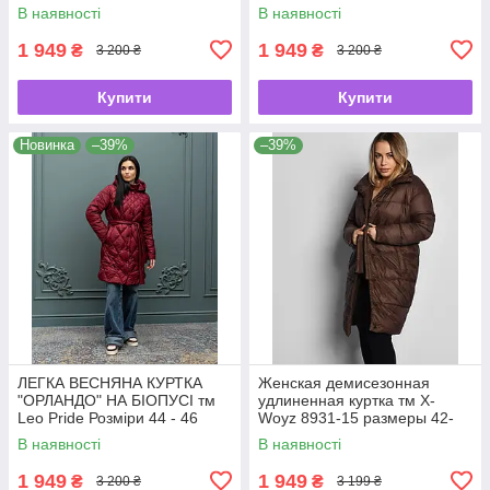
В наявності
В наявності
1 949
1 949
₴
₴
3 200 ₴
3 200 ₴
Купити
Купити
Новинка
–39%
–39%
ЛЕГКА ВЕСНЯНА КУРТКА
Женская демисезонная
"ОРЛАНДО" НА БІОПУСІ тм
удлиненная куртка тм X-
Leo Pride Розміри 44 - 46
Woyz 8931-15 размеры 42-
48
В наявності
В наявності
1 949
1 949
₴
₴
3 200 ₴
3 199 ₴