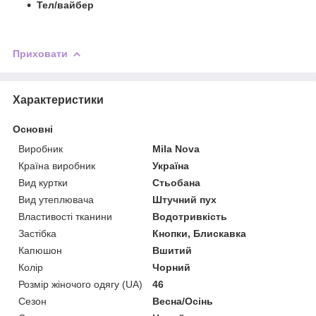
Тел/вайбер
Приховати
Характеристики
Основні
Виробник
Mila Nova
Країна виробник
Україна
Вид куртки
Стьобана
Вид утеплювача
Штучний пух
Властивості тканини
Водотривкість
Застібка
Кнопки, Блискавка
Капюшон
Вшитий
Колір
Чорний
Розмір жіночого одягу (UA)
46
Сезон
Весна/Осінь