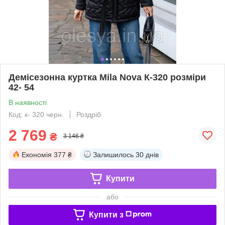
Демісезонна куртка Mila Nova К-320 розміри
42- 54
В наявності
Код: к- 320 черн.
Роздріб
2 769
₴
3 146 ₴
Економія
377 ₴
Залишилось
30 днів
Купити
або
Купити з