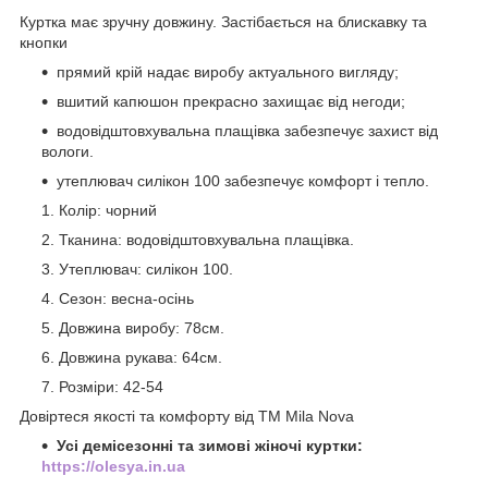
Куртка має зручну довжину. Застібається на блискавку та
кнопки
прямий крій надає виробу актуального вигляду;
вшитий капюшон прекрасно захищає від негоди;
водовідштовхувальна плащівка забезпечує захист від
вологи.
утеплювач силікон 100 забезпечує комфорт і тепло.
Колір: чорний
Тканина: водовідштовхувальна плащівка.
Утеплювач: силікон 100.
Сезон: весна-осінь
Довжина виробу: 78см.
Довжина рукава: 64см.
Розміри: 42-54
Довіртеся якості та комфорту від ТМ Mila Nova
Усі демісезонні та зимові жіночі куртки:
https://olesya.in.ua