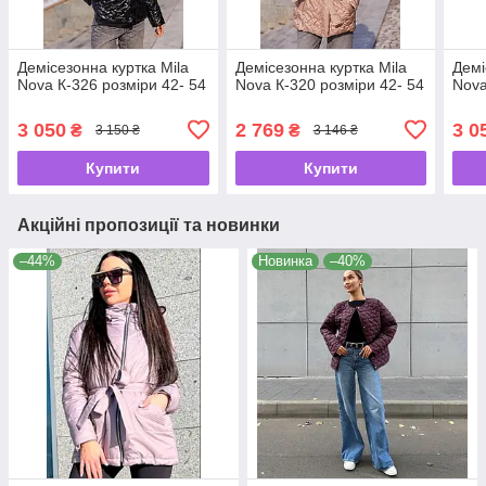
Демісезонна куртка Mila
Демісезонна куртка Mila
Демі
Nova К-326 розміри 42- 54
Nova К-320 розміри 42- 54
Nova
3 050
2 769
3 0
₴
₴
3 150 ₴
3 146 ₴
Купити
Купити
Акційні пропозиції та новинки
–44%
Новинка
–40%