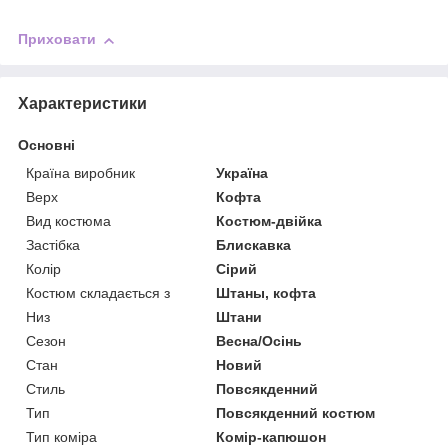
Приховати
Характеристики
Основні
Країна виробник
Україна
Верх
Кофта
Вид костюма
Костюм-двійка
Застібка
Блискавка
Колір
Сірий
Костюм складається з
Штаны, кофта
Низ
Штани
Сезон
Весна/Осінь
Стан
Новий
Стиль
Повсякденний
Тип
Повсякденний костюм
Тип коміра
Комір-капюшон