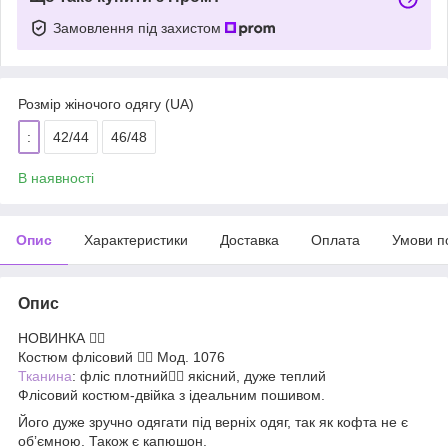
Замовлення під захистом
Розмір жіночого одягу (UA)
:
42/44
46/48
В наявності
Опис
Характеристики
Доставка
Оплата
Умови п
Опис
НОВИНКА ❤️‍🔥
Костюм флісовий ❤️‍🔥 Мод. 1076
Тканина
: фліс плотний☝🏼 якісний, дуже теплий
Флісовий костюм-двійка з ідеальним пошивом.
Його дуже зручно одягати під верніх одяг, так як кофта не є
обʼємною. Також є капюшон.