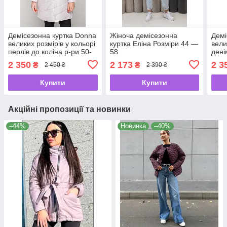
Демісезонна куртка Donna
Жіноча демісезонна
Демі
великих розмірів у кольорі
куртка Еліна Розміри 44 —
вели
перлів до коліна р-ри 50-
58
дені
58
58
2 350
2 173
2 3
₴
₴
2 450 ₴
2 390 ₴
Купити
Купити
Акційні пропозиції та новинки
–44%
Новинка
–40%