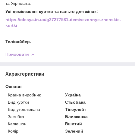
та Укрпошта.
Усі демісезонні куртки та пальто для жінок:
https://olesya.in.ua/g27277581-demisezonnye-zhenskie-
kurtki
Тел/вайбер:
Приховати
Характеристики
Основні
Країна виробник
Україна
Вид куртки
Стьобана
Вид утеплювача
Тінсулейт
Застібка
Блискавка
Капюшон
Вшитий
Колір
Зелений