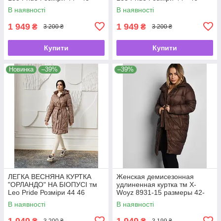
В наявності
В наявності
1 949
1 949
₴
₴
3 200 ₴
3 200 ₴
Купити
Купити
Новинка
–39%
–39%
ЛЕГКА ВЕСНЯНА КУРТКА
Женская демисезонная
"ОРЛАНДО" НА БІОПУСІ тм
удлиненная куртка тм X-
Leo Pride Розміри 44 46
Woyz 8931-15 размеры 42-
48
В наявності
В наявності
1 949
1 949