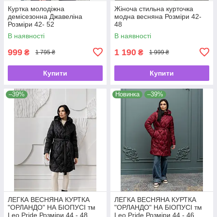
Куртка молодіжна
Жіноча стильна курточка
демісезонна Джавеліна
модна весняна Розміри 42-
Розміри 42- 52
48
В наявності
В наявності
999
1 190
₴
₴
1 795 ₴
1 999 ₴
Купити
Купити
–39%
Новинка
–39%
ЛЕГКА ВЕСНЯНА КУРТКА
ЛЕГКА ВЕСНЯНА КУРТКА
"ОРЛАНДО" НА БІОПУСІ тм
"ОРЛАНДО" НА БІОПУСІ тм
Leo Pride Розміри 44 - 48
Leo Pride Розміри 44 - 46