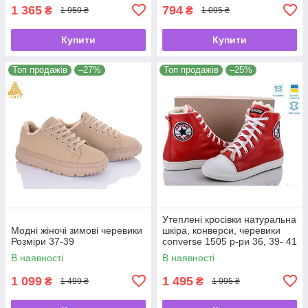
1 365
794
₴
₴
1 950 ₴
1 095 ₴
Купити
Купити
Топ продажів
–27%
Топ продажів
–25%
Утеплені кросівки натуральна
Модні жіночі зимові черевики
шкіра, конверси, черевики
Розміри 37-39
converse 1505 р-ри 36, 39- 41
В наявності
В наявності
1 099
1 495
₴
₴
1 499 ₴
1 995 ₴