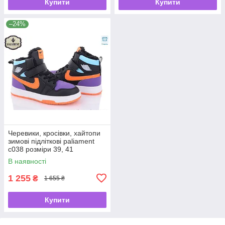
Купити
Купити
–24%
Черевики, кросівки, хайтопи
зимові підліткові paliament
c038 розміри 39, 41
В наявності
1 255
₴
1 655 ₴
Купити