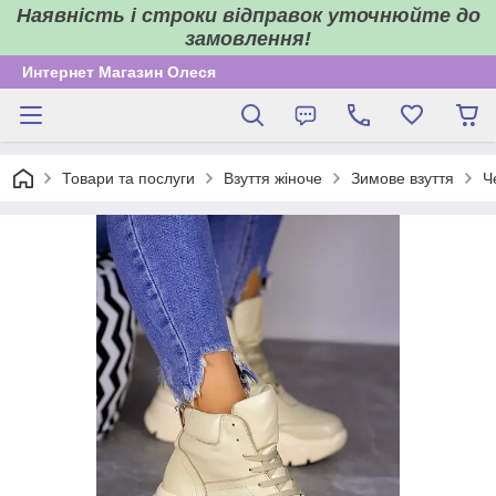
Наявність і строки відправок уточнюйте до
замовлення!
Интернет Магазин Олеся
Товари та послуги
Взуття жіноче
Зимове взуття
Ч