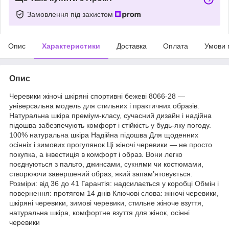
Замовлення під захистом
Опис
Характеристики
Доставка
Оплата
Умови 
Опис
Черевики жіночі шкіряні спортивні бежеві 8066-28 —
універсальна модель для стильних і практичних образів.
Натуральна шкіра преміум-класу, сучасний дизайн і надійна
підошва забезпечують комфорт і стійкість у будь-яку погоду.
100% натуральна шкіра Надійна підошва Для щоденних
осінніх і зимових прогулянок Ці жіночі черевики — не просто
покупка, а інвестиція в комфорт і образ. Вони легко
поєднуються з пальто, джинсами, сукнями чи костюмами,
створюючи завершений образ, який запам’ятовується.
Розміри: від 36 до 41 Гарантія: надсилається у коробці Обмін і
повернення: протягом 14 днів Ключові слова: жіночі черевики,
шкіряні черевики, зимові черевики, стильне жіноче взуття,
натуральна шкіра, комфортне взуття для жінок, осінні
черевики