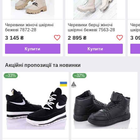
Черевики жіночі шкіряні
Черевики берці жіночі
Чере
бежеві 7872-28
шкіряні бежеві 7563-28
шкір
3 145
2 895
3 0
₴
₴
Купити
Купити
Акційні пропозиції та новинки
–33%
–32%