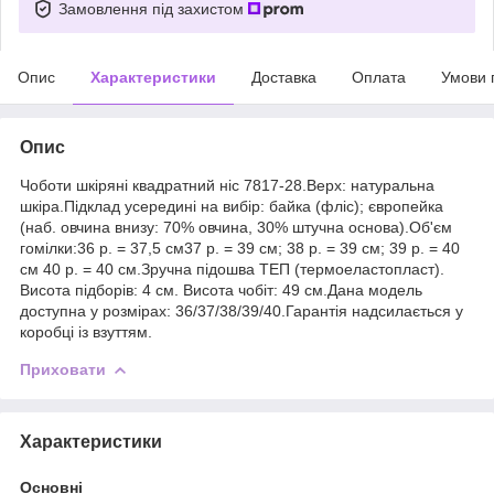
Замовлення під захистом
Опис
Характеристики
Доставка
Оплата
Умови 
Опис
Чоботи шкіряні квадратний ніс 7817-28.Верх: натуральна
шкіра.Підклад усередині на вибір: байка (фліс); європейка
(наб. овчина внизу: 70% овчина, 30% штучна основа).Об'єм
гомілки:36 р. = 37,5 см37 р. = 39 см; 38 р. = 39 см; 39 р. = 40
см 40 р. = 40 см.Зручна підошва ТЕП (термоеластопласт).
Висота підборів: 4 см. Висота чобіт: 49 см.Дана модель
доступна у розмірах: 36/37/38/39/40.Гарантія надсилається у
коробці із взуттям.
Приховати
Характеристики
Основні