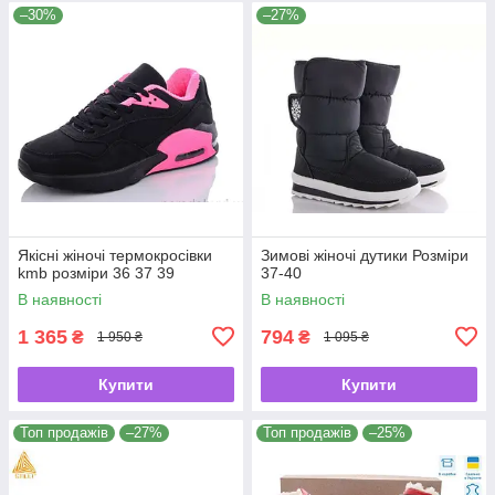
–30%
–27%
Якісні жіночі термокросівки
Зимові жіночі дутики Розміри
kmb розміри 36 37 39
37-40
В наявності
В наявності
1 365
794
₴
₴
1 950 ₴
1 095 ₴
Купити
Купити
Топ продажів
–27%
Топ продажів
–25%