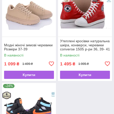
Утеплені кросівки натуральна
Модні жіночі зимові черевики
шкіра, конверси, черевики
Розміри 37-39
converse 1505 р-ри 36, 39- 41
В наявності
В наявності
1 099
1 495
₴
₴
1 499 ₴
1 995 ₴
Купити
Купити
–24%