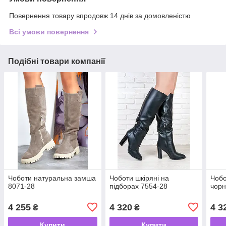
Повернення товару впродовж 14 днів за домовленістю
Всі умови повернення
Подібні товари компанії
Чоботи натуральна замша
Чоботи шкіряні на
Чобо
8071-28
підборах 7554-28
чорн
4 255
4 320
4 3
₴
₴
Купити
Купити