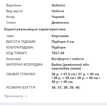
Виробник
Sollorini
Вид взуття
Чоботи
Колір
Чорний
Сезон
Демісезон
Користувальницькі характеристики
radio
Єврозима
ВИСОТА ПІДОШВІ:
Підбори 4 см
КОБЛУК/ПІДШВА:
Підбори
КОД ТОВАРУ:
7817-28
Категорія
Ботфорти / чоботи
МАТЕРІАЛ ВСЕРЕДИНІ:
Байка (демісезон) або
європейка (зима)
ОБХВАТ ГОМІЛКИ:
36 р. = 37,5 см / 37 р. = 39 см
/ 38 р. = 39 см / 39 р. = 40 см /
40 р. = 40 см.
РОЗМІРИ ВЗУТТЯ:
36; 37; 38; 39; 40;
Приховати