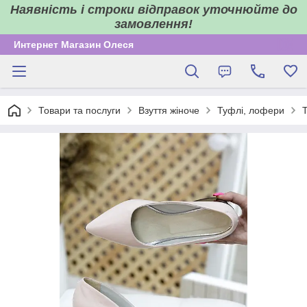
Наявність і строки відправок уточнюйте до
замовлення!
Интернет Магазин Олеся
Товари та послуги
Взуття жіноче
Туфлі, лофери
Т