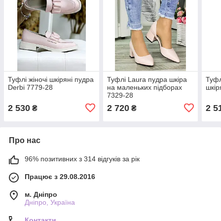
Туфлі жіночі шкіряні пудра
Туфлі Laura пудра шкіра
Туфл
Derbi 7779-28
на маленьких підборах
шкір
7329-28
2 530
2 720
2 5
₴
₴
Про нас
96% позитивних з 314 відгуків за рік
Працює з 29.08.2016
м. Дніпро
Дніпро, Україна
Контакти