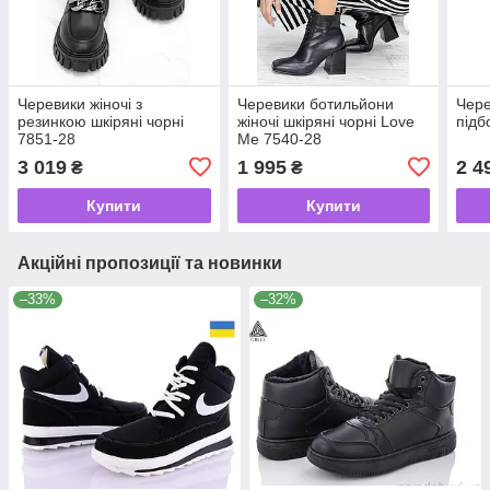
Черевики жіночі з
Черевики ботильйони
Чере
резинкою шкіряні чорні
жіночі шкіряні чорні Love
підб
7851-28
Me 7540-28
3 019
1 995
2 4
₴
₴
Купити
Купити
Акційні пропозиції та новинки
–33%
–32%