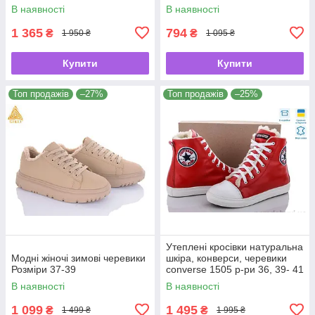
В наявності
В наявності
1 365
794
₴
₴
1 950 ₴
1 095 ₴
Купити
Купити
Топ продажів
–27%
Топ продажів
–25%
Утеплені кросівки натуральна
Модні жіночі зимові черевики
шкіра, конверси, черевики
Розміри 37-39
converse 1505 р-ри 36, 39- 41
В наявності
В наявності
1 099
1 495
₴
₴
1 499 ₴
1 995 ₴