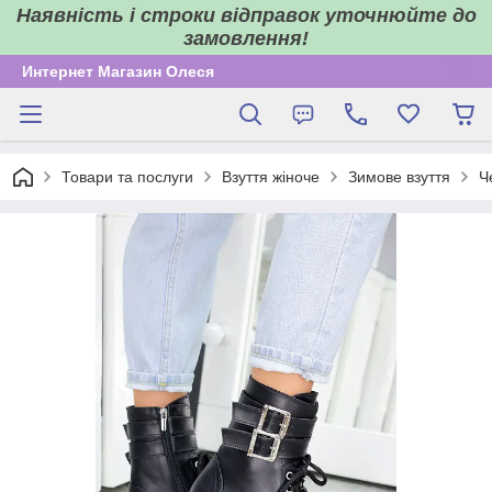
Наявність і строки відправок уточнюйте до
замовлення!
Интернет Магазин Олеся
Товари та послуги
Взуття жіноче
Зимове взуття
Ч