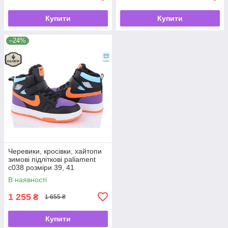
Купити
Купити
–24%
Черевики, кросівки, хайтопи
зимові підліткові paliament
c038 розміри 39, 41
В наявності
1 255
₴
1 655 ₴
Купити