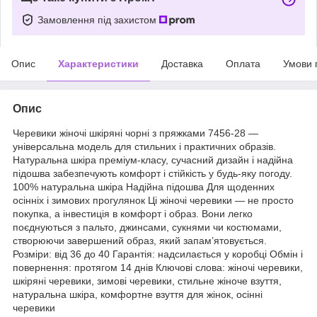
Замовлення під захистом
Опис
Характеристики
Доставка
Оплата
Умови 
Опис
Черевики жіночі шкіряні чорні з пряжками 7456-28 —
універсальна модель для стильних і практичних образів.
Натуральна шкіра преміум-класу, сучасний дизайн і надійна
підошва забезпечують комфорт і стійкість у будь-яку погоду.
100% натуральна шкіра Надійна підошва Для щоденних
осінніх і зимових прогулянок Ці жіночі черевики — не просто
покупка, а інвестиція в комфорт і образ. Вони легко
поєднуються з пальто, джинсами, сукнями чи костюмами,
створюючи завершений образ, який запам’ятовується.
Розміри: від 36 до 40 Гарантія: надсилається у коробці Обмін і
повернення: протягом 14 днів Ключові слова: жіночі черевики,
шкіряні черевики, зимові черевики, стильне жіноче взуття,
натуральна шкіра, комфортне взуття для жінок, осінні
черевики