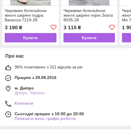
Черевики ботильйони
Черевики ботильйони
Чере
жіночі шкіряні пудра
жіночі шкіряні чорні Злата
жіно
Ванесса 7219-28
8035-28
Me 
3 190
3 115
1 9
₴
₴
Купити
Купити
Про нас
96% позитивних з 311 відгуків за рік
Працює з 29.08.2016
м. Дніпро
Дніпро, Україна
Контакти
Сьогодні працює з 10:00 до 20:00
Показати весь графік роботи