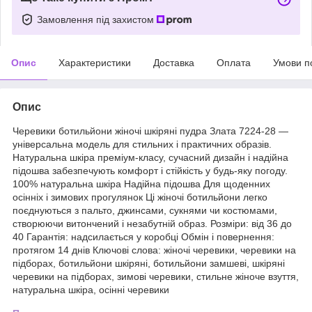
Замовлення під захистом
Опис
Характеристики
Доставка
Оплата
Умови п
Опис
Черевики ботильйони жіночі шкіряні пудра Злата 7224-28 —
універсальна модель для стильних і практичних образів.
Натуральна шкіра преміум-класу, сучасний дизайн і надійна
підошва забезпечують комфорт і стійкість у будь-яку погоду.
100% натуральна шкіра Надійна підошва Для щоденних
осінніх і зимових прогулянок Ці жіночі ботильйони легко
поєднуються з пальто, джинсами, сукнями чи костюмами,
створюючи витончений і незабутній образ. Розміри: від 36 до
40 Гарантія: надсилається у коробці Обмін і повернення:
протягом 14 днів Ключові слова: жіночі черевики, черевики на
підборах, ботильйони шкіряні, ботильйони замшеві, шкіряні
черевики на підборах, зимові черевики, стильне жіноче взуття,
натуральна шкіра, осінні черевики