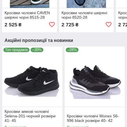
Кросівки чоловічі CAVEN
Кросівки чоловічі шкіряні
Крос
шкіряні чорні 8515-28
чорні 8520-28
чорн
2 525
2 725
2 7
₴
₴
Акційні пропозиції та новинки
Топ продажів
–30%
–28%
Кросівки зимові чоловічі
Selena-201-чорний розміри
Кросівки чоловічі Wonex S6-
41- 45
996 black розміри 40- 42