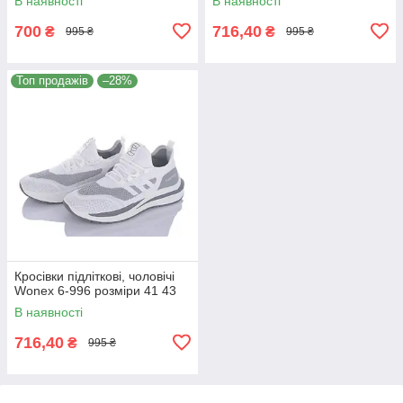
В наявності
В наявності
700
716,40
₴
₴
995 ₴
995 ₴
Топ продажів
–28%
Кросівки підліткові, чоловічі
Wonex 6-996 розміри 41 43
В наявності
716,40
₴
995 ₴