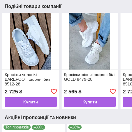
Подібні товари компанії
Кросівки чоловічі
Кросівки жіночі шкіряні білі
Крос
BAREFOOT шкіряні білі
GOLD 8479-28
BARE
8512-28
8516
2 725
2 565
2 7
₴
₴
Купити
Купити
Акційні пропозиції та новинки
Топ продажів
–30%
–28%