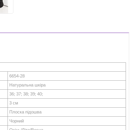
6654-28
Натуральна шкіра
36; 37; 38; 39; 40;
3 см
Плоска підошва
Чорний
Осінь/Літо/Весна