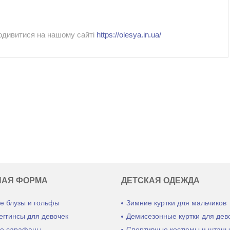
одивитися на нашому сайті
https://olesya.in.ua/
НАЯ ФОРМА
ДЕТСКАЯ ОДЕЖДА
е блузы и гольфы
Зимние куртки для мальчиков
еггинсы для девочек
Демисезонные куртки для дев
е сарафаны
Спортивные костюмы и штан