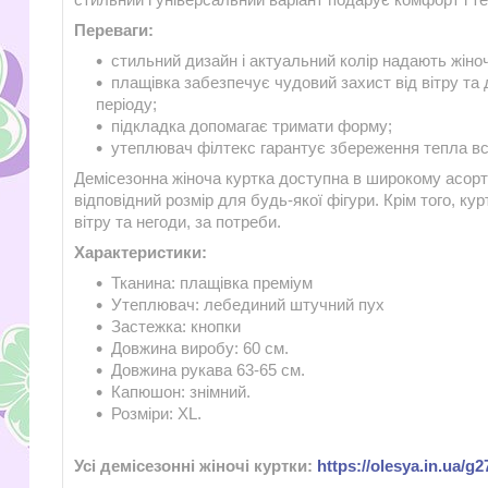
Переваги:
стильний дизайн і актуальний колір надають жіноч
плащівка забезпечує чудовий захист від вітру та
періоду;
підкладка допомагає тримати форму;
утеплювач філтекс гарантує збереження тепла вс
Демісезонна жіноча куртка доступна в широкому асорти
відповідний розмір для будь-якої фігури. Крім того, 
вітру та негоди, за потреби.
Характеристики:
Тканина: плащівка преміум
Утеплювач: лебединий штучний пух
Застежка: кнопки
Довжина виробу: 60 см.
Довжина рукава 63-65 см.
Капюшон: знімний.
Розміри: XL.
Усі демісезонні жіночі куртки:
https://olesya.in.ua/