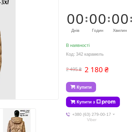
0
0
0
0
0
0
Днів
Годин
Хвилин
В наявності
Код:
342 карамель
2 180 ₴
2 495 ₴
Купити
Купити з
+380 (63) 279-00-17
Viber