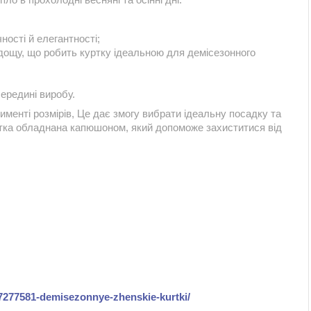
ності й елегантності;
 дощу, що робить куртку ідеальною для демісезонного
ередині виробу.
менті розмірів, Це дає змогу вибрати ідеальну посадку та
куртка обладнана капюшоном, який допоможе захиститися від
g27277581-demisezonnye-zhenskie-kurtki/