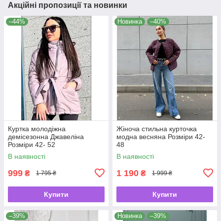
Акційні пропозиції та новинки
–44%
Новинка
–40%
Куртка молодіжна
Жіноча стильна курточка
демісезонна Джавеліна
модна весняна Розміри 42-
Розміри 42- 52
48
В наявності
В наявності
999
1 190
₴
₴
1 795 ₴
1 999 ₴
Купити
Купити
–39%
Новинка
–39%