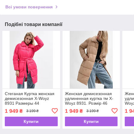
Всі умови повернення
Подібні товари компанії
Стеганая Куртка женская
Женская демисезонная
Жен
демисезонная X-Woyz
удлиненная куртка тм X-
удли
8931 Размеры 44
Woyz 8931. Розмір 46
Woy
42- 
1 949
1 949
1 9
₴
₴
3 199 ₴
3 199 ₴
Купити
Купити