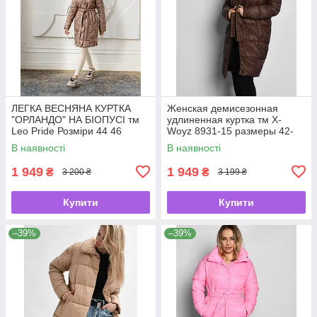
ЛЕГКА ВЕСНЯНА КУРТКА
Женская демисезонная
"ОРЛАНДО" НА БІОПУСІ тм
удлиненная куртка тм X-
Leo Pride Розміри 44 46
Woyz 8931-15 размеры 42-
48
В наявності
В наявності
1 949
1 949
₴
₴
3 200 ₴
3 199 ₴
Купити
Купити
–39%
–39%