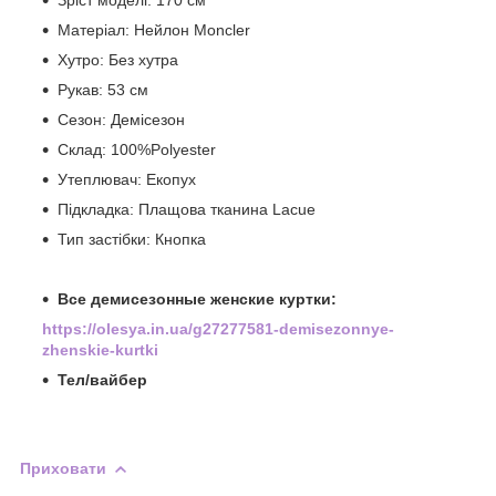
Матеріал: Нейлон Moncler
Хутро: Без хутра
Рукав: 53 см
Сезон: Демісезон
Склад: 100%Polyester
Утеплювач: Екопух
Підкладка: Плащова тканина Lacue
Тип застібки: Кнопка
Все демисезонные женские куртки:
https://olesya.in.ua/g27277581-demisezonnye-
zhenskie-kurtki
Тел/вайбер
Приховати