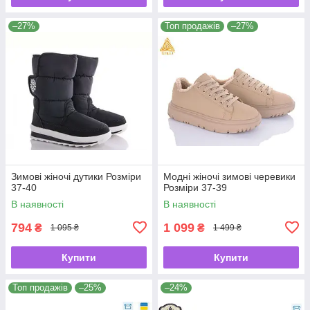
–27%
Топ продажів
–27%
Зимові жіночі дутики Розміри
Модні жіночі зимові черевики
37-40
Розміри 37-39
В наявності
В наявності
794
1 099
₴
₴
1 095 ₴
1 499 ₴
Купити
Купити
Топ продажів
–25%
–24%