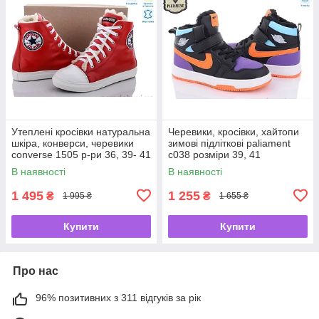
Утеплені кросівки натуральна
Черевики, кросівки, хайтопи
шкіра, конверси, черевики
зимові підліткові paliament
converse 1505 р-ри 36, 39- 41
c038 розміри 39, 41
В наявності
В наявності
1 495
1 255
₴
₴
1 995 ₴
1 655 ₴
Купити
Купити
Про нас
96% позитивних з 311 відгуків за рік