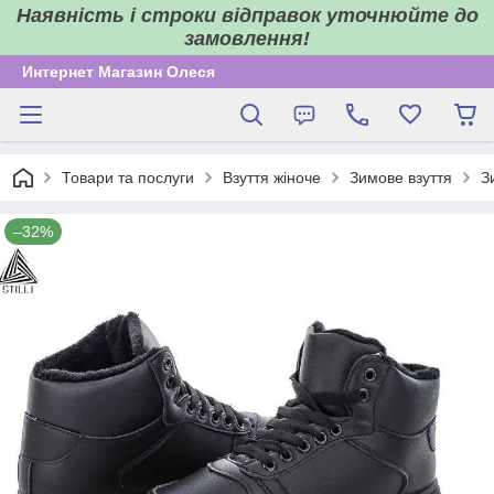
Наявність і строки відправок уточнюйте до
замовлення!
Интернет Магазин Олеся
Товари та послуги
Взуття жіноче
Зимове взуття
З
–32%