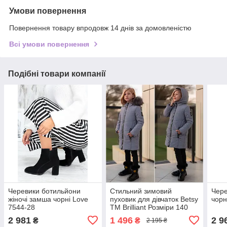
Умови повернення
Повернення товару впродовж 14 днів за домовленістю
Всі умови повернення
Подібні товари компанії
Черевики ботильйони
Стильний зимовий
Чере
жіночі замша чорні Love
пуховик для дівчаток Betsy
чорн
7544-28
ТМ Brilliant Розміри 140
2 981
1 496
2 9
₴
₴
2 195 ₴