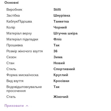
Основні
Виробник
Stilli
Застібка
Шнурівка
Каблук/Підошва
Танкетка
Колір
Чорний
Матеріал верху
Штучна шкіра
Матеріал підкладки
Фліс
Прошивка
Так
Розмір жіночого взуття
36
Сезон
Зима
Стан
Новий
Стиль
Спортивний
Форма миска/носка
Круглий
Вид взуття
Кросівки
Водовідштовхувальне
Так
просочення
Стать
Жіночий
Приховати