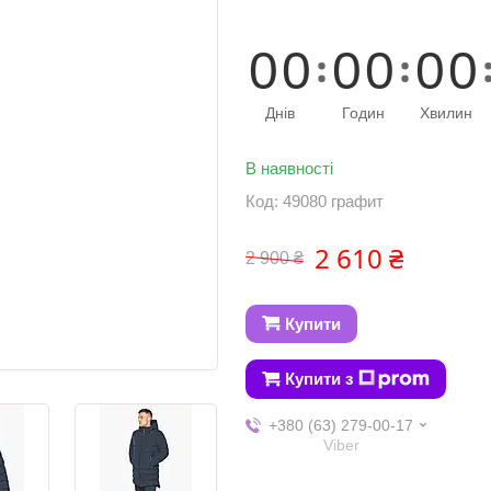
0
0
0
0
0
0
Днів
Годин
Хвилин
В наявності
Код:
49080 графит
2 610 ₴
2 900 ₴
Купити
Купити з
+380 (63) 279-00-17
Viber