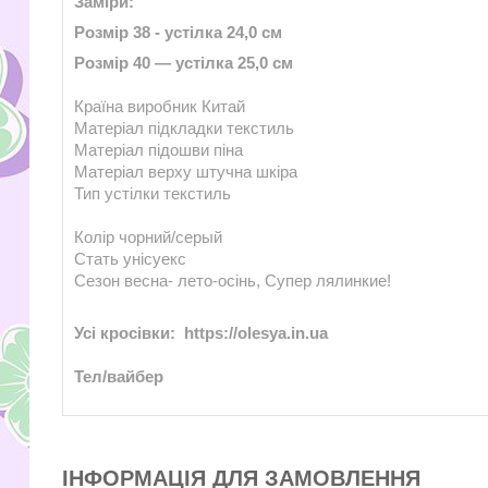
Заміри:
Розмір 38 - устілка 24,0 см
Розмір 40 —
устілка
25,0 см
Країна виробник
Китай
Матеріал підкладки
текстиль
Матеріал підошви
піна
Матеріал верху
штучна шкіра
Тип устілки
текстиль
Колір
чорний/с
ерый
Стать
унісу
е
кс
Сезон
весна- л
е
то-осінь, Суп
ер л
ялинки
е!
Усі кросівки: https://olesya.in.ua
Тел/вайбер
ІНФОРМАЦІЯ ДЛЯ ЗАМОВЛЕННЯ