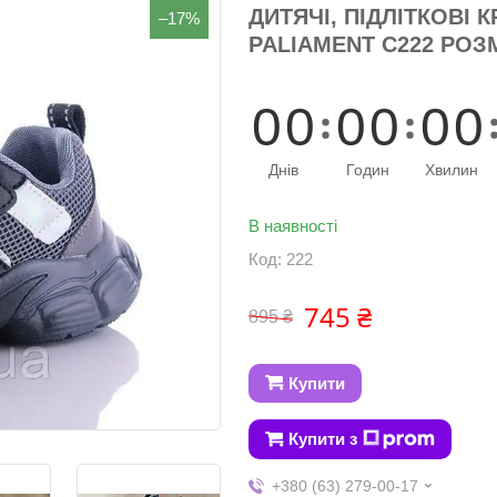
ДИТЯЧІ, ПІДЛІТКОВІ 
–17%
PALIAMENT C222 РОЗМ
0
0
0
0
0
0
Днів
Годин
Хвилин
В наявності
Код:
222
745 ₴
895 ₴
Купити
Купити з
+380 (63) 279-00-17