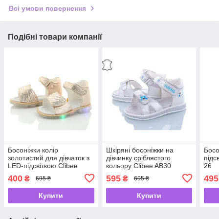
Всі умови повернення
Подібні товари компанії
Босоніжки колір
Шкіряні босоніжки на
Босо
золотистий для дівчаток з
дівчинку сріблястого
підс
LED-підсвіткою Clibee
кольору Clibee AB30
26
AB38 Розміри 21-23,
Розміри 22-24, 27
400
595
495
₴
₴
695 ₴
695 ₴
Купити
Купити