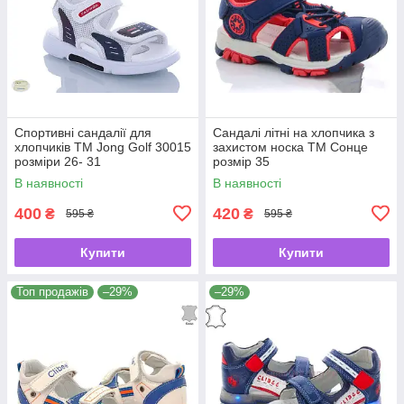
Спортивні сандалії для
Сандалі літні на хлопчика з
хлопчиків ТМ Jong Golf 30015
захистом носка ТМ Cонце
розміри 26- 31
розмір 35
В наявності
В наявності
400
420
₴
₴
595 ₴
595 ₴
Купити
Купити
Топ продажів
–29%
–29%