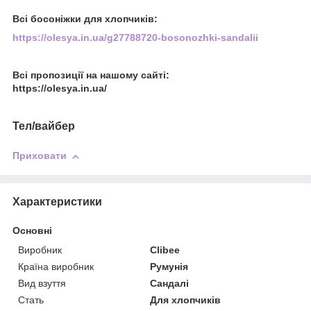
Всі босоніжки для хлопчиків:
https://olesya.in.ua/g27788720-bosonozhki-sandalii
Всі пропозиції на нашому сайті:
https://olesya.in.ua/
Тел/вайбер
Приховати
Характеристики
Основні
Виробник
Clibee
Країна виробник
Румунія
Вид взуття
Сандалі
Стать
Для хлопчиків