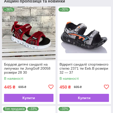
Акційні пропозиції та новинки
–36%
–35%
Бордові дитячі сандалії на
Відкриті сандалії спортивного
липучках тм JongGolf 20058
стилю 2371 тм Eeb.B розміри
розміри 28 30
32 — 37
В наявності
В наявності
445
450
₴
₴
695 ₴
695 ₴
Купити
Купити
Топ продажів
–33%
–33%