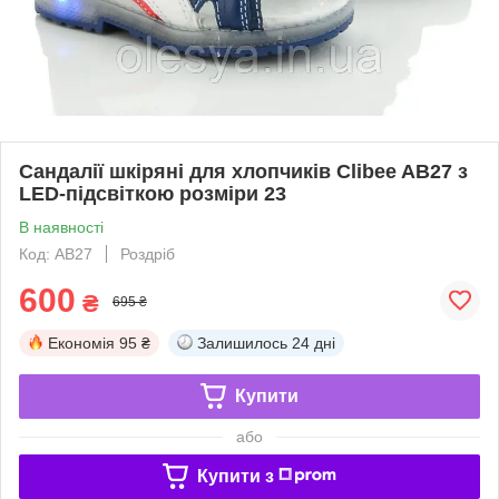
Сандалії шкіряні для хлопчиків Clibee AB27 з
LED-підсвіткою розміри 23
В наявності
Код: AB27
Роздріб
600
₴
695 ₴
Економія
95 ₴
Залишилось
24 дні
Купити
або
Купити з