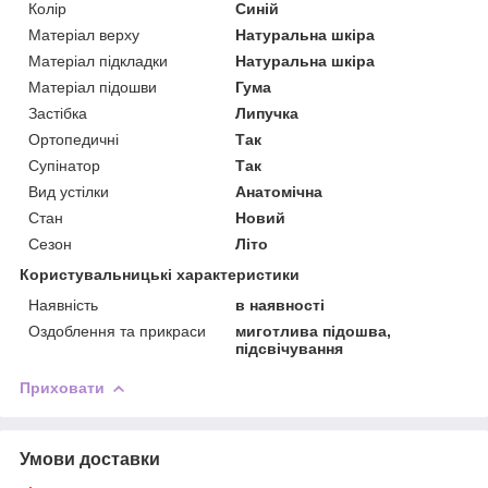
Колір
Синій
Матеріал верху
Натуральна шкіра
Матеріал підкладки
Натуральна шкіра
Матеріал підошви
Гума
Застібка
Липучка
Ортопедичні
Так
Супінатор
Так
Вид устілки
Анатомічна
Стан
Новий
Сезон
Літо
Користувальницькі характеристики
Наявність
в наявності
Оздоблення та прикраси
миготлива підошва,
підсвічування
Приховати
Умови доставки