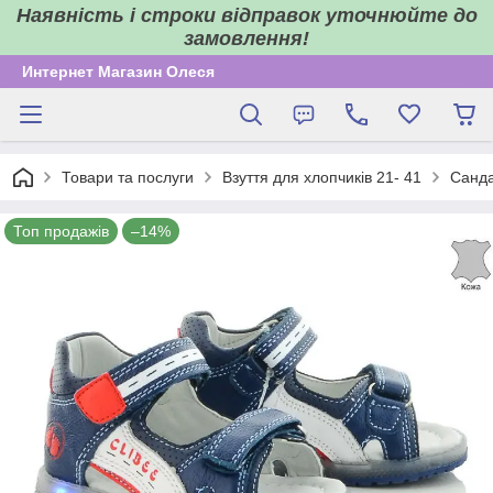
Наявність і строки відправок уточнюйте до
замовлення!
Интернет Магазин Олеся
Товари та послуги
Взуття для хлопчиків 21- 41
Сандал
Топ продажів
–14%