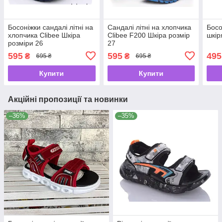
Босоніжки сандалі літні на
Cандалі літні на хлопчика
Босо
хлопчика Clibee Шкіра
Clibee F200 Шкіра розмір
шкір
розміри 26
27
595
595
495
₴
₴
695 ₴
695 ₴
Купити
Купити
Акційні пропозиції та новинки
–36%
–35%