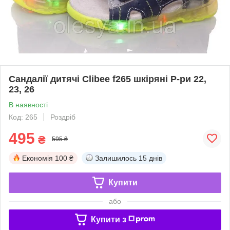
Сандалії дитячі Clibee f265 шкіряні Р-ри 22,
23, 26
В наявності
Код: 265
Роздріб
495
₴
595 ₴
Економія
100 ₴
Залишилось
15 днів
Купити
або
Купити з