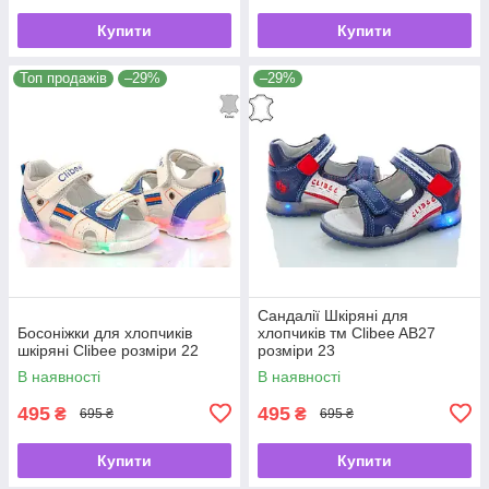
Купити
Купити
Топ продажів
–29%
–29%
Сандалії Шкіряні для
Босоніжки для хлопчиків
хлопчиків тм Clibee AB27
шкіряні Clibee розміри 22
розміри 23
В наявності
В наявності
495
495
₴
₴
695 ₴
695 ₴
Купити
Купити