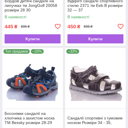
Бордові дитячі сандалії на
Відкриті сандалії спортивного
липучках тм JongGolf 20058
стилю 2371 тм Eeb.B розміри
розміри 28 30
32 — 37
В наявності
В наявності
445
450
₴
₴
695 ₴
695 ₴
Купити
Купити
Топ продажів
–33%
–33%
Босоніжки сандалії на
хлопчика з захистом носка
Сандалії спортивні з гумовим
ТМ Bessky розміри 28-29
носком Розміри 34 - 35,