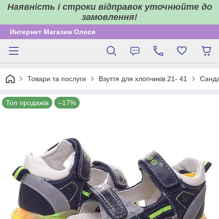
Наявність і строки відправок уточнюйте до
замовлення!
Интернет Магазин Олеся
Товари та послуги
Взуття для хлопчиків 21- 41
Сандал
Топ продажів
–17%