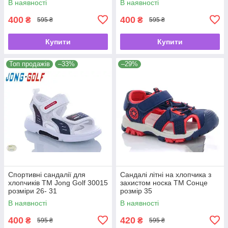
В наявності
В наявності
400
400
₴
₴
595 ₴
595 ₴
Купити
Купити
Топ продажів
–33%
–29%
Спортивні сандалії для
Сандалі літні на хлопчика з
хлопчиків ТМ Jong Golf 30015
захистом носка ТМ Cонце
розміри 26- 31
розмір 35
В наявності
В наявності
400
420
₴
₴
595 ₴
595 ₴