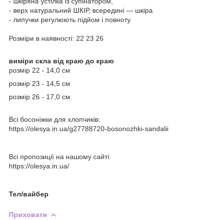
- шкіряна устілка із супінатором,
- верх натуральний ШКІР, всередині — шкіра
- липучки регулюють підйом і повноту
Розміри в наявності: 22 23 26
виміри скла від краю до краю
розмір 22 - 14,0 см
розмір 23 - 14,5 см
розмір 26 - 17,0 см
Всі босоніжки для хлопчиків:
https://olesya.in.ua/g27788720-bosonozhki-sandalii
Всі пропозиції на нашому сайті:
https://olesya.in.ua/
Тел/вайбер
Приховати