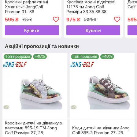
Кросівки рефлективні
Кросівки модні підліткові
Дитя
Хмдитські JongGolf
11175 тм Jong Golf
Golf
Розміри 31- 36
Розміри 33 35 36 38
595
975
595
₴
₴
795 ₴
1 275 ₴
Купити
Купити
Акційні пропозиції та новинки
Топ продажів
–40%
Топ продажів
–40%
Кросівки дитячі на дівчинку з
паєтками 895-19 ТМ Jong
Кеди дитячі на дівчинку Jong
Golf Розміри 27, 28,
Golf 895-2 Розміри 27- 29