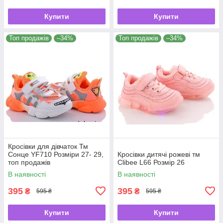
Купити
Купити
Топ продажів
–34%
Топ продажів
–34%
Кросівки для дівчаток Тм
Сонце YF710 Розміри 27- 29,
Кросівки дитячі рожеві тм
топ продажів
Clibee L66 Розмір 26
В наявності
В наявності
395
395
₴
₴
595 ₴
595 ₴
Купити
Купити