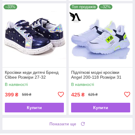
–33%
Топ продажів
–32%
Кросівки кеди дитячі Бренд
Підліткові модні кросівки
Clibee Розміри 27-32
Angel 200-118 Розміри 31
В наявності
В наявності
399
425
₴
₴
599 ₴
625 ₴
Купити
Купити
Показати ще