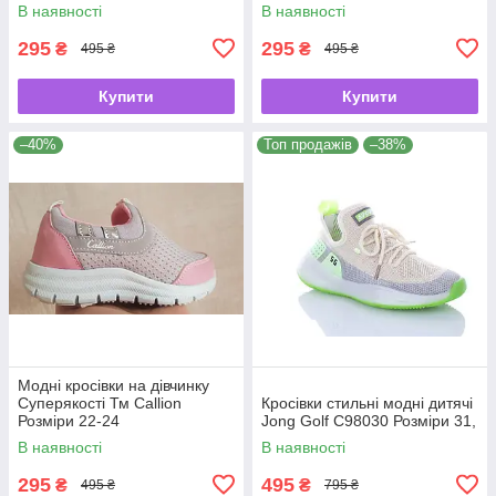
В наявності
В наявності
295
295
₴
₴
495 ₴
495 ₴
Купити
Купити
–40%
Топ продажів
–38%
Модні кросівки на дівчинку
Суперякості Тм Сallion
Кросівки стильні модні дитячі
Розміри 22-24
Jong Golf С98030 Розміри 31,
В наявності
В наявності
295
495
₴
₴
495 ₴
795 ₴